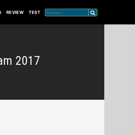
S
REVIEW
TEST
iam 2017