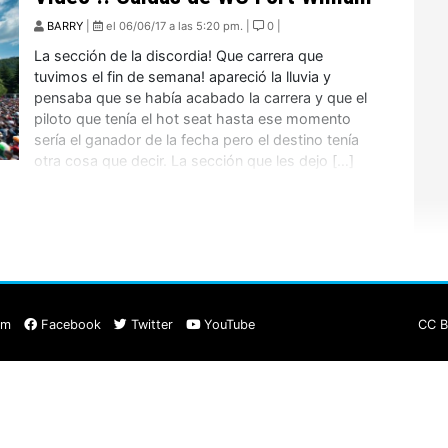
BARRY
|
el 06/06/17 a las 5:20 pm. |
0 |
La sección de la discordia! Que carrera que
tuvimos el fin de semana! apareció la lluvia y
pensaba que se había acabado la carrera y que el
piloto que tenía el hot seat hasta ese momento
sería el ganador de la fecha pero el destino tenía
otra cosa que decir. La sección que les dejo […]
am
Facebook
Twitter
YouTube
CC B