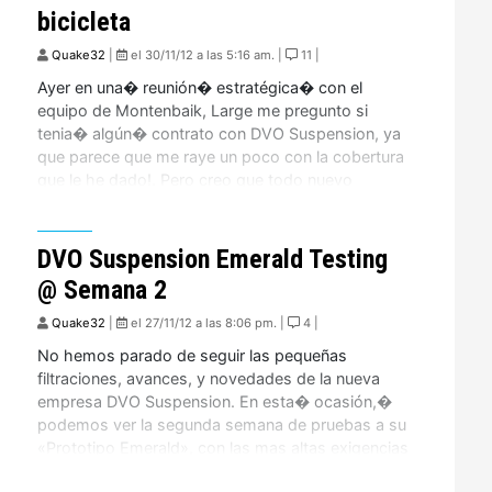
bicicleta
Quake32
|
el 30/11/12 a las 5:16 am. |
11 |
Ayer en una� reunión� estratégica� con el
equipo de Montenbaik, Large me pregunto si
tenia� algún� contrato con DVO Suspension, ya
que parece que me raye un poco con la cobertura
que le he dado!. Pero creo que todo nuevo
producto de la calidad que estamos viendo, tiene
que ser seguido con mucha atención, y […]
DVO Suspension Emerald Testing
@ Semana 2
Quake32
|
el 27/11/12 a las 8:06 pm. |
4 |
No hemos parado de seguir las pequeñas
filtraciones, avances, y novedades de la nueva
empresa DVO Suspension. En esta� ocasión,�
podemos ver la segunda semana de pruebas a su
«Prototipo Emerald», con las mas altas exigencias
de calidad y resistencia. Hasta el momento ellos