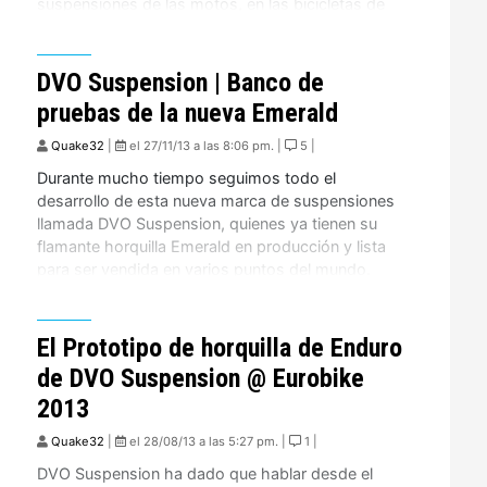
suspensiones de las motos, en las bicicletas de
montaña. El nuevo Shock de DH llamado Jade, ya
esta en sus ultima fases de pruebas, y […]
DVO Suspension | Banco de
pruebas de la nueva Emerald
Quake32
|
el 27/11/13 a las 8:06 pm. |
5 |
Durante mucho tiempo seguimos todo el
desarrollo de esta nueva marca de suspensiones
llamada DVO Suspension, quienes ya tienen su
flamante horquilla Emerald en producción y lista
para ser vendida en varios puntos del mundo.
DVO ahora nos muestra algunos de los Test que
han realizado en sus bancos de pruebas a esta
verdadera bestia […]
El Prototipo de horquilla de Enduro
de DVO Suspension @ Eurobike
2013
Quake32
|
el 28/08/13 a las 5:27 pm. |
1 |
DVO Suspension ha dado que hablar desde el