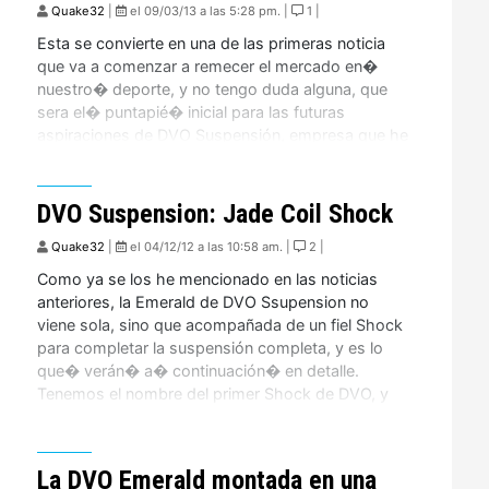
Quake32
|
el 09/03/13 a las 5:28 pm. |
1 |
Esta se convierte en una de las primeras noticia
que va a comenzar a remecer el mercado en�
nuestro� deporte, y no tengo duda alguna, que
sera el� puntapié� inicial para las futuras
aspiraciones de DVO Suspensión, empresa que he
seguido minuciosamente en Montenbaik. Cedric
Gracia, una de las personalidades mas
importantes en el mundo […]
DVO Suspension: Jade Coil Shock
Quake32
|
el 04/12/12 a las 10:58 am. |
2 |
Como ya se los he mencionado en las noticias
anteriores, la Emerald de DVO Ssupension no
viene sola, sino que acompañada de un fiel Shock
para completar la suspensión completa, y es lo
que� verán� a� continuación� en detalle.
Tenemos el nombre del primer Shock de DVO, y
se llama Jade. Después del salto,� verán� […]
La DVO Emerald montada en una