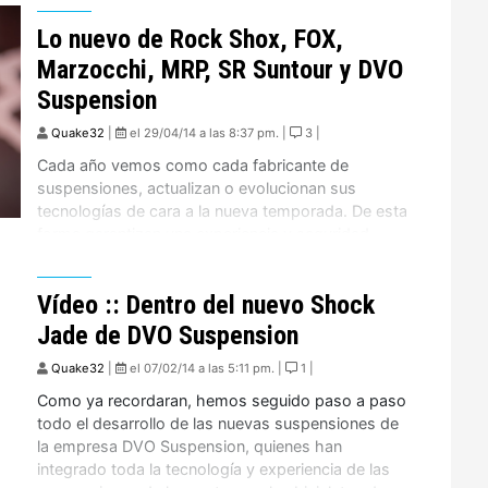
el ambiente del Mountainbike, demostrando que si
Lo nuevo de Rock Shox, FOX,
se puede competir de igual a igual con […]
Marzocchi, MRP, SR Suntour y DVO
Suspension
Quake32
|
el 29/04/14 a las 8:37 pm. |
3 |
Cada año vemos como cada fabricante de
suspensiones, actualizan o evolucionan sus
tecnologías de cara a la nueva temporada. De esta
forma garantizan una experiencia y seguridad
cada vez mas placentera para el usuario final, en
los distintos terrenos y condiciones en las
Vídeo :: Dentro del nuevo Shock
montañas. El Enduro ha cambiado bastante el
mercado en este sentido, obligando […]
Jade de DVO Suspension
Quake32
|
el 07/02/14 a las 5:11 pm. |
1 |
Como ya recordaran, hemos seguido paso a paso
todo el desarrollo de las nuevas suspensiones de
la empresa DVO Suspension, quienes han
integrado toda la tecnología y experiencia de las