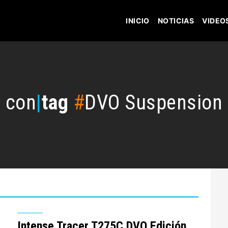
INICIO
NOTICIAS
VIDEO
con
|
tag
#
DVO Suspension
Intense Tracer T275C DVO Edición