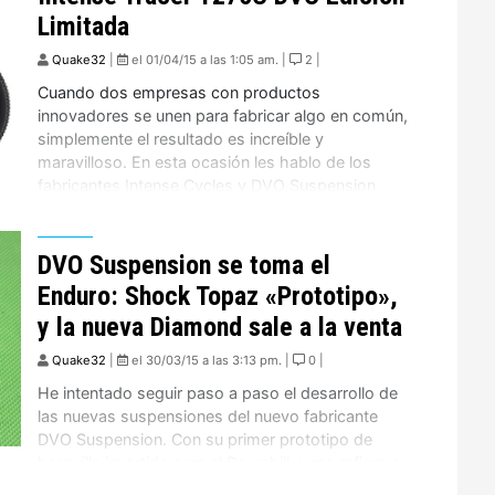
Limitada
Quake32
|
el 01/04/15 a las 1:05 am. |
2 |
Cuando dos empresas con productos
innovadores se unen para fabricar algo en común,
simplemente el resultado es increíble y
maravilloso. En esta ocasión les hablo de los
fabricantes Intense Cycles y DVO Suspension,
quienes se unieron para crear una edición limitada
de la Tracer T275 de Carbono. Es tan exclusiva
esta tremenda maquina, que solo […]
DVO Suspension se toma el
Enduro: Shock Topaz «Prototipo»,
y la nueva Diamond sale a la venta
Quake32
|
el 30/03/15 a las 3:13 pm. |
0 |
He intentado seguir paso a paso el desarrollo de
las nuevas suspensiones del nuevo fabricante
DVO Suspension. Con su primer prototipo de
horquilla invertida para el Downhill, y me refiero a
la Emerald, ya comenzaron a sonar muy fuerte en