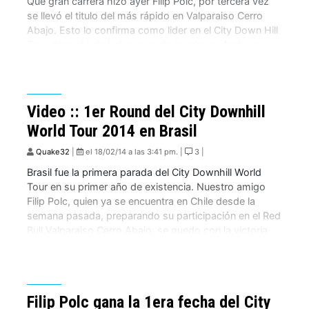
Que gran carrera hizo ayer Filip Polc, por tercera vez
se llevó el titulo del más rápido en Valparaiso Cerro
Abajo. Esto lo confirma como lider en el City Down Hill
Tour después de haber ganado la primera fecha en
Santos Brasil. Polc al igual que el año pasado esta
usando la Evil Undead de […]
Video :: 1er Round del City Downhill
World Tour 2014 en Brasil
Quake32
|
el 18/02/14 a las 3:41 pm. |
3 |
Brasil fue la primera parada del City Downhill World
Tour en su primer año de existencia. Nuestro amigo
Filip Polc, quien ya se encuentra en Chile desde la
semana pasada, preparando su participación en el Red
Bull Valparaiso Cerro Abajo, se quedo con la victoria
en� Descida das Escadas de Santos. Nos envían el
vídeo […]
Filip Polc gana la 1era fecha del City