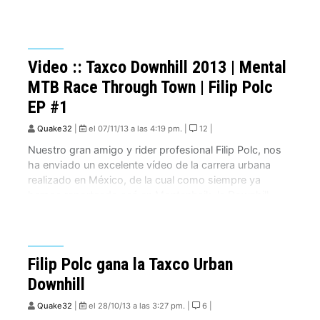
cual se realizara en� Descidas des Escadas de
Santos, este 8 […]
Video :: Taxco Downhill 2013 | Mental
MTB Race Through Town | Filip Polc
EP #1
Quake32
|
el 07/11/13 a las 4:19 pm. |
12 |
Nuestro gran amigo y rider profesional Filip Polc, nos
ha enviado un excelente vídeo de la carrera urbana
realizado en México, de la cual como siempre ya
hemos reporteado acá en Montenbaik, la Downhill
Taxco 2013. Polc fue el flamante ganador de esta
edición, la que tuvo a riders de categoría mundial entre
los participantes. […]
Filip Polc gana la Taxco Urban
Downhill
Quake32
|
el 28/10/13 a las 3:27 pm. |
6 |