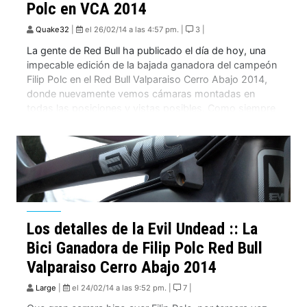
Polc en VCA 2014
Quake32
|
el 26/02/14 a las 4:57 pm. |
3 |
La gente de Red Bull ha publicado el día de hoy, una
impecable edición de la bajada ganadora del campeón
Filip Polc en el Red Bull Valparaiso Cerro Abajo 2014,
donde nuevamente vemos cámaras montadas en
todas las posiciones y vistas posibles. Como siempre
podemos apreciar lo solido que es Polc en este tipo de
[…]
Los detalles de la Evil Undead :: La
Bici Ganadora de Filip Polc Red Bull
Valparaiso Cerro Abajo 2014
Large
|
el 24/02/14 a las 9:52 pm. |
7 |