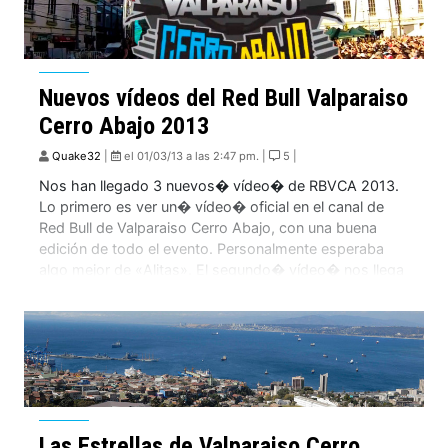
Nuevos vídeos del Red Bull Valparaiso
Cerro Abajo 2013
Quake32
|
el 01/03/13 a las 2:47 pm. |
5 |
Nos han llegado 3 nuevos� vídeo� de RBVCA 2013.
Lo primero es ver un� vídeo� oficial en el canal de
Red Bull de Valparaiso Cerro Abajo, con una buena
edición de todo el evento. Personalmente esperaba
algo mejor de «Alitas». El segundo� vídeo� nos llega
directamente de la organización, el cual tiene una
excelente edición, […]
Las Estrellas de Valparaiso Cerro