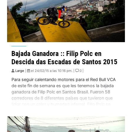
Bajada Ganadora :: Filip Polc en
Descida das Escadas de Santos 2015
Large
|
el 24/02/15 a las 10:16 pm. |
0 |
Para seguir calentando motores para el Red Bull VCA
de este fin de semana es que les tenemos la bajada
ganadora de Filip Polc en Santos Brasil. Fueron 58
corredores de 8 diferentes países que tuvieron que
lidiar con un calor y humedad infernal. Filip Polc se
llevo la clasificación y final frente a Tomas […]