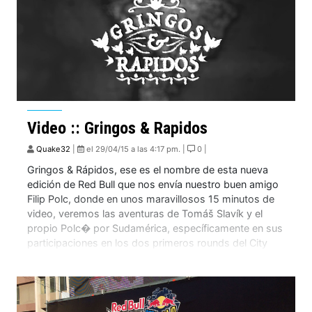
Video :: Gringos & Rapidos
Quake32
|
el 29/04/15 a las 4:17 pm. |
0 |
Gringos & Rápidos, ese es el nombre de esta nueva
edición de Red Bull que nos envía nuestro buen amigo
Filip Polc, donde en unos maravillosos 15 minutos de
video, veremos las aventuras de Tomáš Slavík y el
propio Polc� por Sudamérica, específicamente en sus
participaciones en los dos primeros rounds del City
Downhill World […]