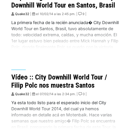
Downhill World Tour en Santos, Brasil
Quake32
|
el 10/02/14 a las 2:45 pm. |
9 |
La primera fecha de la recién anunciada� City Downhill
World Tour en Santos, Brasil, tuvo absolutamente de
todo: velocidad extrema, caídas, y mucha emoción. El
1er lugar estuvo bien peleado entre Mick Hannah y Filip
Polc, donde finalmente Polc se quedo con la victoria,
gracias a un problema mecánico en la bajada de
Hannah. Y […]
Vídeo :: City Downhill World Tour /
Filip Polc nos muestra Santos
Quake32
|
el 07/02/14 a las 2:34 pm. |
0 |
Ya esta todo listo para el esperado inicio del City
Downhill World Tour 2014, del cual ya hemos
informado en detalle acá en Motenbaik. Hace varias
semanas que nuestro amigo� Filip Polc se encuentra
en Brasil, preparando la primera fecha de este Tour, la