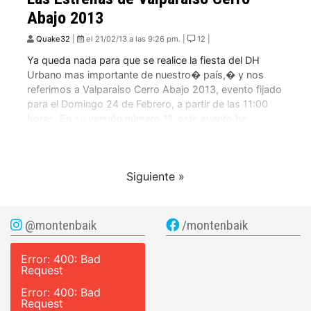
Abajo 2013
Quake32
|
el 21/02/13 a las 9:26 pm. |
12 |
Ya queda nada para que se realice la fiesta del DH
Urbano mas importante de nuestro� país,� y nos
referimos a Valparaiso Cerro Abajo 2013, evento fijado
para el Domingo 24 de Febrero, a partir de las 11:00
horas. En su versión número 11, este evento ha
conseguido el apoyo de uno de los gigantes […]
Siguiente »
@montenbaik
/montenbaik
Error: 400: Bad
Request
Error: 400: Bad
Request