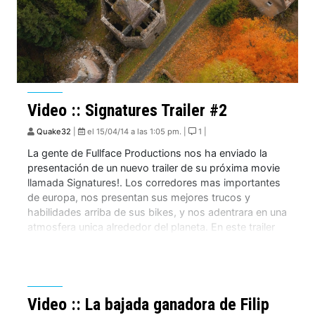
Video :: Signatures Trailer #2
Quake32
|
el 15/04/14 a las 1:05 pm. |
1 |
La gente de Fullface Productions nos ha enviado la
presentación de un nuevo trailer de su próxima movie
llamada Signatures!. Los corredores mas importantes
de europa, nos presentan sus mejores trucos y
habilidades arriba de sus bikes, y nos adentrara en una
atmosfera unica alrededor del planeta. En este trailer
recorreremos lugares como British Columbia, […]
Video :: La bajada ganadora de Filip