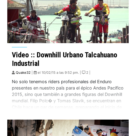
Video :: Downhill Urbano Talcahuano
Industrial
Quake32
|
el 10/02/15 a las 9:52 pm. |
2 |
No solo tenemos riders profesionales del Enduro
presentes en nuestro país para el épico Andes Pacifico
2015, sino que también a grandes figuras del Downhill
mundial. Filip Polc� y Tomas Slavik, se encuentran en
Chile hace un par de semanas, preparando el inicio de
la temporada del City Downhill World Tour,
campeonato que tiene su […]