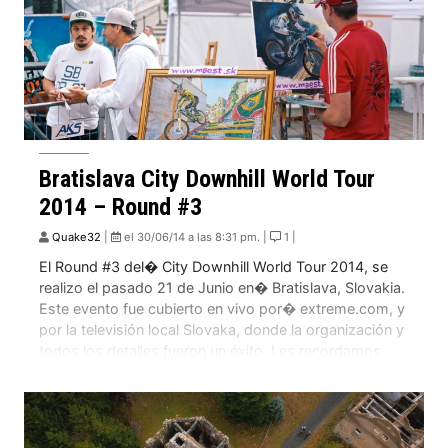
Bratislava City Downhill World Tour
2014 – Round #3
Quake32
|
el 30/06/14 a las 8:31 pm. |
1 |
El Round #3 del� City Downhill World Tour 2014, se
realizo el pasado 21 de Junio en� Bratislava, Slovakia.
Este evento fue cubierto en vivo por� extreme.com, y
por la televisión local Slovaka, donde la organización y
todos los detalles fueron un éxito. Les recordamos
que la primera fecha se realizo en Santos, Brasil, y […]