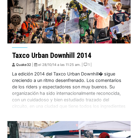
Taxco Urban Downhill 2014
Quake32
|
el 28/10/14 a las 11:25 am. |
1 |
La edición 2014 del Taxco Urban Downhill� sigue
creciendo a un ritmo desenfrenado. Los comentarios
de los riders y espectadores son muy buenos. Su
organización ha sido internacionalmente reconocida,
con un cuidadoso y bien estudiado trazado del
circuito, en una ciudad que tiene todos los ingredientes
para destacarse como una de las fechas urbanas mas
[…]