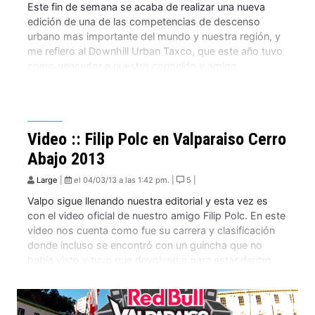
Este fin de semana se acaba de realizar una nueva
edición de una de las competencias de descenso
urbano mas importante del mundo y nuestra región, y
me refiero al Downhill Urban Taxco, que este año tuvo
como vencedor a nuestro conocido y amigo
Eslovaco� Filip Polc, quien venia seguido muy de
cerca en el […]
Video :: Filip Polc en Valparaiso Cerro
Abajo 2013
Large
|
el 04/03/13 a las 1:42 pm. |
5 |
Valpo sigue llenando nuestra editorial y esta vez es
con el video oficial de nuestro amigo Filip Polc. En este
video nos cuenta como fue su carrera y clasificación
donde incluso se encontró con un guincha que no
había visto y tuvo que devolverse para estar dentro
del reglamento UCI. Lo que más me gusta […]