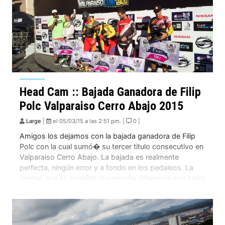
Head Cam :: Bajada Ganadora de Filip
Polc Valparaiso Cerro Abajo 2015
Large
|
el 05/03/15 a las 2:51 pm. |
0 |
Amigos los dejamos con la bajada ganadora de Filip
Polc con la cual sumó� su tercer titulo consecutivo en
Valparaiso Cerro Abajo. La bajada es realmente
perfecta, ningún error y a fondo en los pedaleos. La
verdad que es increíble la pequeña diferencia que hubo
con el segundo lugar Tomas Slavik.