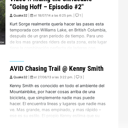
“Going Hoff – Episodio #2″
Quake32
|
el 18/07/14 a las 6:25 pm. |
1 |
Kurt Sorge realmente quería hacer las pases esta
temporada con Williams Lake, en British Columbia,
después de un gran periodo de tiempo. Para uno
de los mas grandes riders de esta zona, este lugar
tiene la combinación perfecta de laderas con
bastante pendiente, e innumerables sectores de
pura diversión, lo que lo convierte en un […]
AVID Chasing Trail @ Kenny Smith
Quake32
|
el 27/06/13 a las 3:22 pm. |
3 |
Kenny Smith es conocido en todo el ambiente del
Mountainbike, por hacer cosas arriba de una
bicicleta, que simplemente nadie mas puede
hacer. El encuentra lineas y lugares que nadie mas
ve. Mas grande, mas empinado, y mas rápido –
ese es su estilo. El propio Kenny estima que su
falta de miedo es a […]