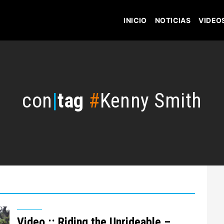
INICIO
NOTICIAS
VIDEO
con
|
tag
#
Kenny Smith
Video :: Riding the Unrideable –