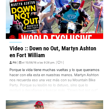
Video :: Down no Out, Martyn Ashton
en Fort William
Pili
|
el 15/06/16 a las 9:26 pm. |
1 |
Porque la vida tiene muchas vueltas y lo que queramos
hacer con ella esta en nuestras manos. Martyn Ashton
nos recuerda eso una vez más con su Mountain Bike
Party. Porque su lesión no lo detuvo, sino que lo
motivó a desafiarse y buscar más, “Down but not out”
es la frase que nos quiere […]