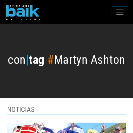
con
|
tag
#
Martyn Ashton
NOTICIAS