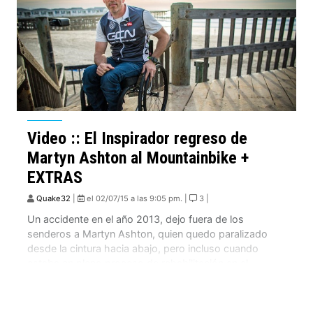
Video :: El Inspirador regreso de
Martyn Ashton al Mountainbike +
EXTRAS
Quake32
|
el 02/07/15 a las 9:05 pm. |
3 |
Un accidente en el año 2013, dejo fuera de los
senderos a Martyn Ashton, quien quedo paralizado
desde la cintura hacia abajo, pero incluso cuando
estaba en pleno proceso de rehabilitación en el
hospital, el sabia que alguna día iba a estar de vuelta
arriba de la bicicleta. Con algo de «ayuda» de sus
amigos […]