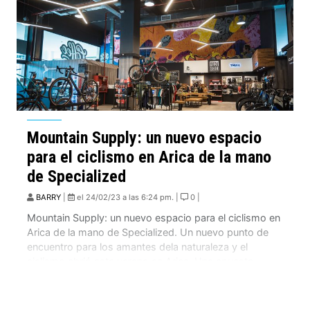
Mountain Supply: un nuevo espacio
para el ciclismo en Arica de la mano
de Specialized
BARRY
|
el 24/02/23 a las 6:24 pm. |
0 |
Mountain Supply: un nuevo espacio para el ciclismo en
Arica de la mano de Specialized. Un nuevo punto de
encuentro para los amantes dela naturaleza y el
ciclismo abrió este verano en Arica. Una apuesta
centrada en el ciclista, el servicio y la comunidad
Conocida como la ciudad de la eterna primavera,
paraíso del surf […]