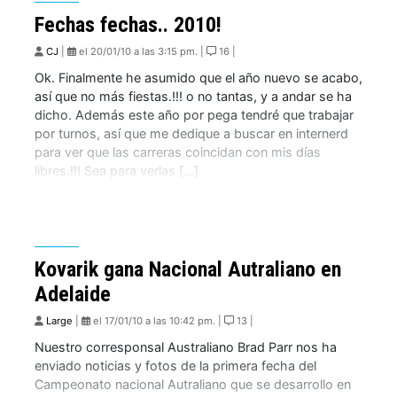
Fechas fechas.. 2010!
CJ
|
el 20/01/10 a las 3:15 pm. |
16 |
Ok. Finalmente he asumido que el año nuevo se acabo,
así que no más fiestas.!!! o no tantas, y a andar se ha
dicho. Además este año por pega tendré que trabajar
por turnos, así que me dedique a buscar en internerd
para ver que las carreras coincidan con mis días
libres.!!! Sea para verlas […]
Kovarik gana Nacional Autraliano en
Adelaide
Large
|
el 17/01/10 a las 10:42 pm. |
13 |
Nuestro corresponsal Australiano Brad Parr nos ha
enviado noticias y fotos de la primera fecha del
Campeonato nacional Autraliano que se desarrollo en