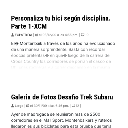
Personaliza tu bici según disciplina.
Parte 1-XCM
EUPATRIDA
|
el 03/12/09 a las 4:55 pm. |
10 |
El� Montenbaik a través de los años ha evolucionado
de una manera sorprendente. Basta con recordar
épocas pretéritas� en que� luego de la carrera de
Cross Country los corredores se ponían el casco de
Dh, unas rodilleras y a correr descenso en la misma
bici. Esto hoy en día es muy difícil que se dé� […]
Galeria de Fotos Desafio Trek Subaru
Large
|
el 30/11/09 a las 6:46 pm. |
12 |
Ayer de madrugada se reunieron mas de 2500
corredores en el Mall Sport. Montenbaikers y ruteros
llegaron es sus bicicletas para esta prueba que tenia