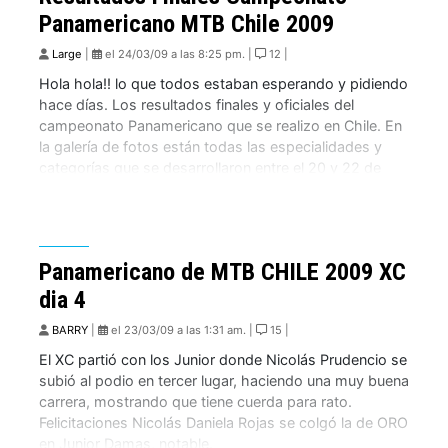
Panamericano MTB Chile 2009
Large
|
el 24/03/09 a las 8:25 pm. |
12 |
Hola hola!! lo que todos estaban esperando y pidiendo
hace días. Los resultados finales y oficiales del
campeonato Panamericano que se realizo en Chile. En
la galería de fotos están todas las especialidades y
categorías que se desarrollaron entre el 20 y 22 de
marzo en La parva y en el Fundo Santa Matilde.
Recuerden […]
Panamericano de MTB CHILE 2009 XC
dia 4
BARRY
|
el 23/03/09 a las 1:31 am. |
15 |
El XC partió con los Junior donde Nicolás Prudencio se
subió al podio en tercer lugar, haciendo una muy buena
carrera, mostrando que tiene cuerda para rato.
Felicitaciones Nicolás Daniela Rojas se colgó la de ORO
en Junior Damas, notable.