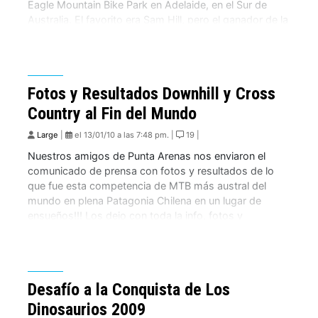
Eagle Mountain Bike Park en Adelaide, en el Sur de
Australia. El favorito era Sam Hill, pero el ganador de la
copa del mundo que hizo el mejor tiempo día en la […]
Fotos y Resultados Downhill y Cross
Country al Fin del Mundo
Large
|
el 13/01/10 a las 7:48 pm. |
19 |
Nuestros amigos de Punta Arenas nos enviaron el
comunicado de prensa con fotos y resultados de lo
que fue esta competencia de MTB más austral del
mundo en plena Patagonia Chilena en un lugar de
ensueños!!! Los dejo con toda la info, fotos y
resultados. Una verdadera fiesta del ciclismo de
montaña se vivio este […]
Desafío a la Conquista de Los
Dinosaurios 2009