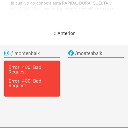
la cual yo no conocía esta RAPIDA, DURA, SUELTA y
GOLPEADORA. Creo que el diseño cumplió con todas
las expectativas de lo que Ignacio Barbosa había
prometido. De hecho […]
« Anterior
@montenbaik
/montenbaik
Error: 400: Bad
Request
Error: 400: Bad
Request