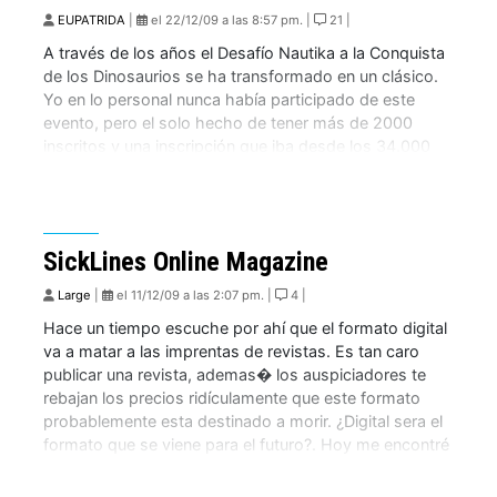
EUPATRIDA
|
el 22/12/09 a las 8:57 pm. |
21 |
A través de los años el Desafío Nautika a la Conquista
de los Dinosaurios se ha transformado en un clásico.
Yo en lo personal nunca había participado de este
evento, pero el solo hecho de tener más de 2000
inscritos y una inscripción que iba desde los 34.000
pesos me creaban altas expectativas. Después de […]
SickLines Online Magazine
Large
|
el 11/12/09 a las 2:07 pm. |
4 |
Hace un tiempo escuche por ahí que el formato digital
va a matar a las imprentas de revistas. Es tan caro
publicar una revista, ademas� los auspiciadores te
rebajan los precios ridículamente que este formato
probablemente esta destinado a morir. ¿Digital sera el
formato que se viene para el futuro?. Hoy me encontré
con que […]