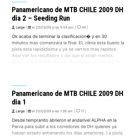
Panamericano de MTB CHILE 2009 DH
dia 2 – Seeding Run
Large
|
el 20/03/09 a las 5:54 pm. |
44 |
Ok acaba de terminar la clasificacion� y en 30
minutos mas comenzara la final. EL clima esta bueno la
pista esta rapididisima y ya se ven los mas rapidos.
Aqui van los resultados y ojo que si estan medios
ciegos haganle full size a la diapositiva ya que ahi se
ven clarisimos.
Panamericano de MTB CHILE 2009 DH
dia 1
Large
|
el 20/03/09 a las 1:36 am. |
17 |
Desde tempranito abrieron el andarivel ALPHA en la
Parva para subir a los corredores de DH quienes ya
habían estado entrenando los días anteriores. La pista,