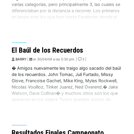
varias categorias, pero principalmente 3, las cuales se
diferenciaban por la distancia a recorrer. Los primeros
en largar eran los que iban hasta Farellones donde el
rutero Vicente Muga se […]
El Baúl de los Recuerdos
BARRY
|
el 30/04/09 a las 5:30 pm. |
3 |
� Amigos nuevamente les traigo algo sacado del baúl
de los recuerdos. John Tomac, Juli Furtado, Missy
Giove, Francoise Gachet, Mike King, Myles Rockwell,
Nicolas Vouilloz, Tinker Juarez, Ned Overend,� Jake
Watson, Dave Cullinan� y muchos otros son los que
aparecen en los videos Todos grandes iconos de
nuestro querido deporte, personalmente me gusto
mucho […]
Resultados Finales Campeonato