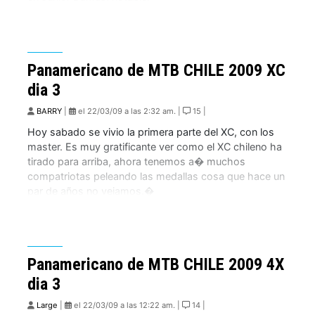
Panamericano de MTB CHILE 2009 XC
dia 3
BARRY
|
el 22/03/09 a las 2:32 am. |
15 |
Hoy sabado se vivio la primera parte del XC, con los
master. Es muy gratificante ver como el XC chileno ha
tirado para arriba, ahora tenemos a� muchos
compatriotas peleando las medallas cosa que hace un
par de años no veiamos.�
Panamericano de MTB CHILE 2009 4X
dia 3
Large
|
el 22/03/09 a las 12:22 am. |
14 |