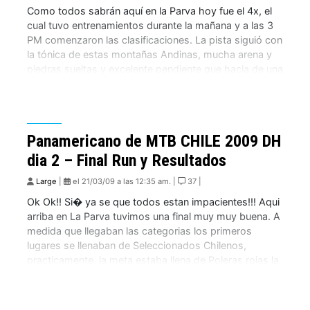
Como todos sabrán aquí en la Parva hoy fue el 4x, el
cual tuvo entrenamientos durante la mañana y a las 3
PM comenzaron las clasificaciones. La pista siguió con
la tónica de estas montañas Andinas, mucha arena y
piedras sueltas y excelente pendiente que hacia de una
pista muy rápida. Los saltos estaban muy […]
Panamericano de MTB CHILE 2009 DH
dia 2 – Final Run y Resultados
Large
|
el 21/03/09 a las 12:35 am. |
37 |
Ok Ok!! Si� ya se que todos estan impacientes!!! Aqui
arriba en La Parva tuvimos una final muy muy buena. A
medida que llegaban las categorias los primeros
lugares se llenaban de Seleccionados Chilenos,
practicamente, la meta estaba llena de Poleras rojas la
emocion era grande cada vez que sacabamos un
primero lugar.