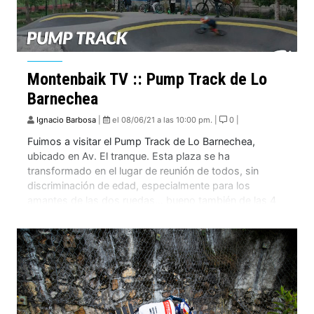
Montenbaik TV :: Pump Track de Lo
Barnechea
Ignacio Barbosa
|
el 08/06/21 a las 10:00 pm. |
0 |
Fuimos a visitar el Pump Track de Lo Barnechea,
ubicado en Av. El tranque. Esta plaza se ha
transformado en el lugar de reunión de todos, sin
discriminación de edad, especialmente para los
amantes de las dos ruedas… bueno también de las 4
ruedas por que vimos a muchos skates y a muchos
scooters. Una […]