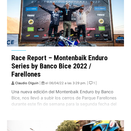
Race Report – Montenbaik Enduro
Series by Banco Bice 2022 /
Farellones
Claudio Olguin
|
el 06/04/22 a las 3:29 pm. |
1 |
Una nueva edición del Montenbaik Enduro by Banco
Bice, nos llevó a subir los cerros de Parque Farellones
durante este fin de semana para la segunda fecha del
Campeonato El reencuentro que se situó en la zona
central, contó con más de 600 corredores y nuevas
secciones en la pista que a muchos dejó boca […]