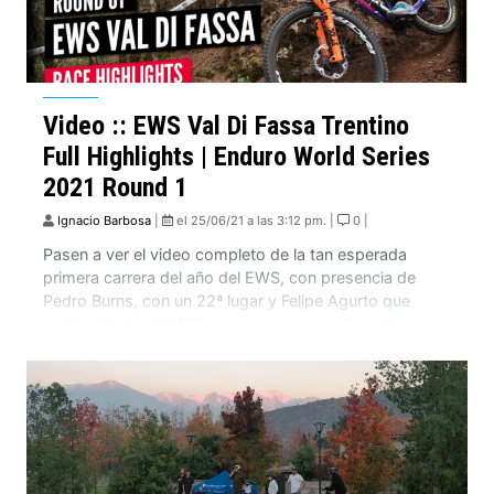
Video :: EWS Val Di Fassa Trentino
Full Highlights | Enduro World Series
2021 Round 1
Ignacio Barbosa
|
el 25/06/21 a las 3:12 pm. |
0 |
Pasen a ver el video completo de la tan esperada
primera carrera del año del EWS, con presencia de
Pedro Burns, con un 22ª lugar y Felipe Agurto que
estaba dentro del 100 pero con una penalización
quedo 114.