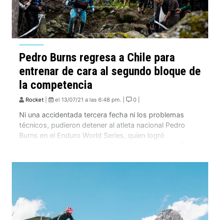
Pedro Burns regresa a Chile para
entrenar de cara al segundo bloque de
la competencia
Rocket
|
el 13/07/21 a las 6:48 pm. |
0 |
Ni una accidentada tercera fecha ni los problemas
técnicos, pudieron detener al atleta nacional Pedro
Burns en el Enduro World Series, quien logró
posicionarse en el puesto 22 de la tabla general. El
piloto llegará próximamente a Chile, donde descansará
algunos días antes de iniciar un completo
entrenamiento de cara a las fechas de septiembre […]