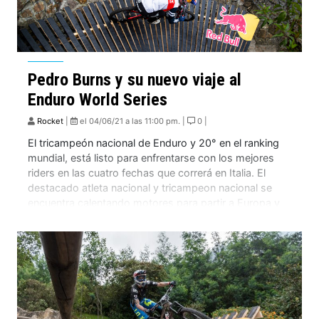
Pedro Burns y su nuevo viaje al
Enduro World Series
Rocket
|
el 04/06/21 a las 11:00 pm. |
0 |
El tricampeón nacional de Enduro y 20° en el ranking
mundial, está listo para enfrentarse con los mejores
riders en las cuatro fechas que correrá en Italia. El
destacado atleta nacional y tricampeon nacional se
encuentra calentando motores para partir a Europa y
competir en las fechas del Enduro World series. La
pandemia nos ha […]