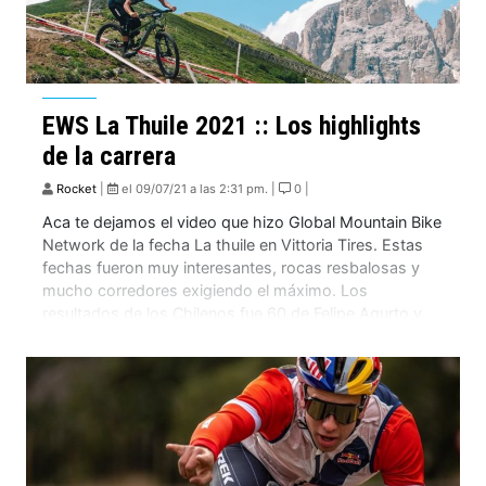
EWS La Thuile 2021 :: Los highlights
de la carrera
Rocket
|
el 09/07/21 a las 2:31 pm. |
0 |
Aca te dejamos el video que hizo Global Mountain Bike
Network de la fecha La thuile en Vittoria Tires. Estas
fechas fueron muy interesantes, rocas resbalosas y
mucho corredores exigiendo el máximo. Los
resultados de los Chilenos fue 60 de Felipe Agurto y
117 de Pedro Burns, corredor que tuvo una caída al
comienzo de […]