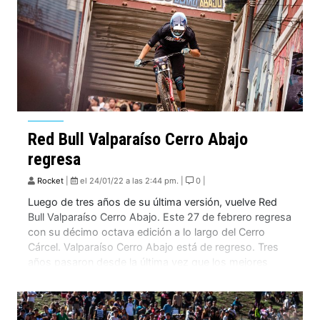
Red Bull Valparaíso Cerro Abajo
regresa
Rocket
|
el 24/01/22 a las 2:44 pm. |
0 |
Luego de tres años de su última versión, vuelve Red
Bull Valparaíso Cerro Abajo. Este 27 de febrero regresa
con su décimo octava edición a lo largo del Cerro
Cárcel. Valparaíso Cerro Abajo está de regreso. Tres
años pasaron desde la última vez que los mejores
pilotos del mundo se reunieron en Valparaíso y vieron
[…]