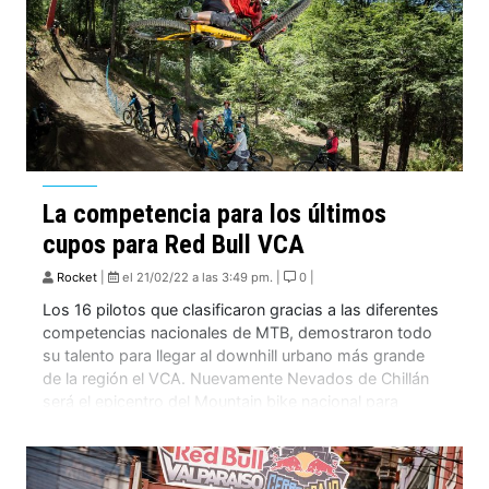
La competencia para los últimos
cupos para Red Bull VCA
Rocket
|
el 21/02/22 a las 3:49 pm. |
0 |
Los 16 pilotos que clasificaron gracias a las diferentes
competencias nacionales de MTB, demostraron todo
su talento para llegar al downhill urbano más grande
de la región el VCA. Nuevamente Nevados de Chillán
será el epicentro del Mountain bike nacional para
continuar al VCA. Esto gracias a la competencia de Del
Cerro al Barrio, que […]