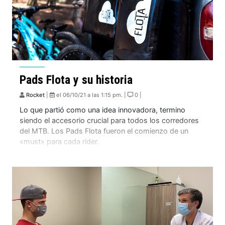
Pads Flota y su historia
Rocket
|
el 06/10/21 a las 1:15 pm. |
0 |
Lo que partió como una idea innovadora, termino
siendo el accesorio crucial para todos los corredores
del MTB. Los Pads Flota fueron el comienzo de un
«must» para cada rider.