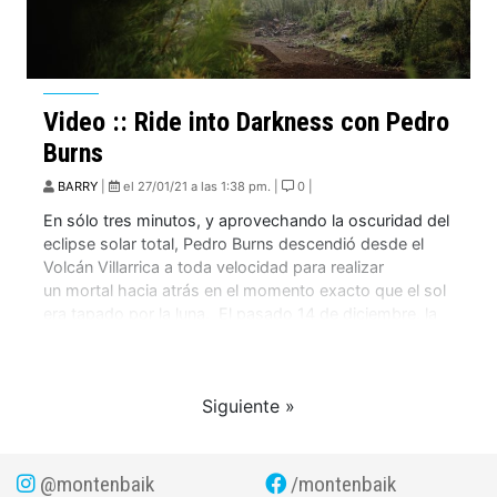
Video :: Ride into Darkness con Pedro
Burns
BARRY
|
el 27/01/21 a las 1:38 pm. |
0 |
En sólo tres minutos, y aprovechando la oscuridad del
eclipse solar total, Pedro Burns descendió desde el
Volcán Villarrica a toda velocidad para realizar
un mortal hacia atrás en el momento exacto que el sol
era tapado por la luna. El pasado 14 de diciembre, la
carrera del deportista chileno Pedro Burns quedó
marcada por haber corrido contra un Eclipse
y haber conseguido realizar, en plena corona solar, […]
Siguiente »
@montenbaik
/montenbaik