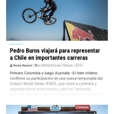
Pedro Burns viajará para representar
a Chile en importantes carreras
Rocky Racoon
|
el 20/02/23 a las 7:55 pm. |
0 |
Primero Colombia y luego Australia -El rider chileno
confirmó su participación en una nueva temporada del
Enduro World Series (EWS), que vivirá su primera y
segunda fecha entre marzo y abril en Tasmania,
Australia.-Previamente, estará compitiendo en Red Bull
Medellín Cerro Abajo, competencia de descenso
urbano que integra la serie Latinoamericana de Cerro
Abajo: Valparaíso […]