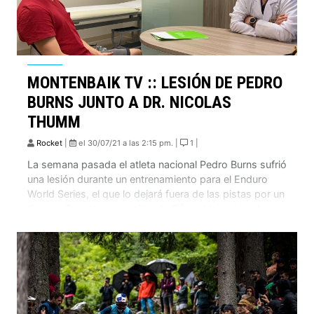
MONTENBAIK TV :: LESIÓN DE PEDRO
BURNS JUNTO A DR. NICOLAS
THUMM
Rocket
|
el 30/07/21 a las 2:15 pm. |
1 |
La semana pasada el atleta nacional Pedro Burns sufrió
una lesión durante un entrenamiento para el Enduro
World Series, el que lo dejará fuera de las pistas por un
tiempo. Durante una visita a la Clínica Universidad de
los Andes, pudimos entrevistar a Pedro junto al Dr.
Nicolas Thumm para que nos explique desde el […]