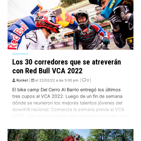
Los 30 corredores que se atreverán
con Red Bull VCA 2022
Rocket
|
el 22/02/22 a las 5:00 pm. |
0 |
El bike camp Del Cerro Al Barrio entregó los últimos
tres cupos al VCA 2022. Luego de un fin de semana
dónde se reunieron los mejores talentos jóvenes del
downhill nacional. Comienza la semana previa al VCA
2022. Uno de los eventos más esperados por las y los
fanáticos de la velocidad, el vértigo y […]