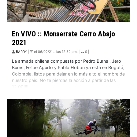
En VIVO :: Monserrate Cerro Abajo
2021
BARRY
|
el 06/02/21 a las 12:52 pm. |
0 |
La armada chilena compuesta por Pedro Burns , Jero
Burns, Felipe Agurto y Pablo Hobon ya está en Bogotá,
Colombia, listos para dejar en lo más alto el nombre de
nuestro país. No te pierdas la acción a partir de las
12.00!!!!