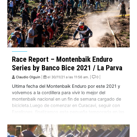
Race Report – Montenbaik Enduro
Series by Banco Bice 2021 / La Parva
Claudio Olguin
|
el 30/11/21 a las 11:56 am. |
0 |
Ultima fecha del Montenbaik Enduro por este 2021 y
volvemos a la cordillera para vivir lo mejor del
montenbaik nacional en un fin de semana cargado de
bicicleta.Luego de comenzar en Curacavi, seguir con
Farellones, finalizamos esta pequeña temporada en las
alturas del Bike Park más alto de Chile, donde los
2.750 metros de altitud […]