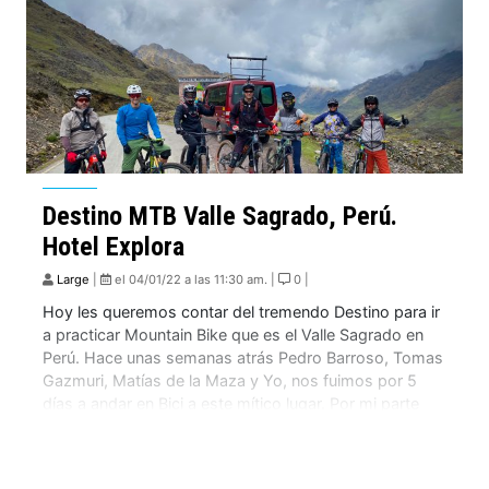
Destino MTB Valle Sagrado, Perú.
Hotel Explora
Large
|
el 04/01/22 a las 11:30 am. |
0 |
Hoy les queremos contar del tremendo Destino para ir
a practicar Mountain Bike que es el Valle Sagrado en
Perú. Hace unas semanas atrás Pedro Barroso, Tomas
Gazmuri, Matías de la Maza y Yo, nos fuimos por 5
días a andar en Bici a este mítico lugar. Por mi parte
esta era mi 4 vez […]