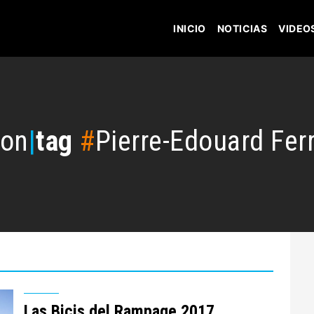
INICIO
NOTICIAS
VIDEO
con
|
tag
#
Pierre-Edouard Fer
Las Bicis del Rampage 2017