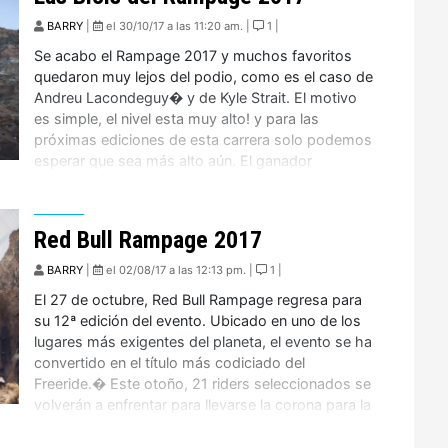
BARRY
|
el 30/10/17 a las 11:20 am. |
1 |
Se acabo el Rampage 2017 y muchos favoritos
quedaron muy lejos del podio, como es el caso de
Andreu Lacondeguy� y de Kyle Strait. El motivo
es simple, el nivel esta muy alto! y para las
próximas ediciones de esta carrera solo podemos
esperar que sea más alto aún. El ganador
indicutido fue Kurt Sorge […]
Red Bull Rampage 2017
BARRY
|
el 02/08/17 a las 12:13 pm. |
1 |
El 27 de octubre, Red Bull Rampage regresa para
su 12ª edición del evento. Ubicado en uno de los
lugares más exigentes del planeta, el evento se ha
convertido en el título más codiciado del
Freeride.� Este otoño, 21 riders seleccionados se
volverán a enfrentar para llevarse la corona para la
casa. El evento de […]