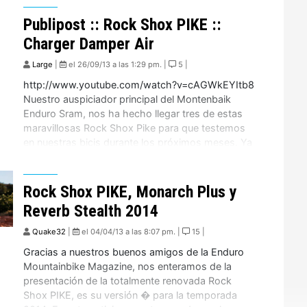
aceite del baño de las botellas por […]
Publipost :: Rock Shox PIKE ::
Charger Damper Air
Large
|
el 26/09/13 a las 1:29 pm. |
5 |
http://www.youtube.com/watch?v=cAGWkEYItb8
Nuestro auspiciador principal del Montenbaik
Enduro Sram, nos ha hecho llegar tres de estas
maravillosas Rock Shox Pike para que testemos
en nuestras bicis durante los próximos meses. Ya
hemos podido probarla en otras bicis y la verdad
que se sienten muy bien. Pero desde hoy en
adelante comienza un testeo de larga duración […]
Rock Shox PIKE, Monarch Plus y
Reverb Stealth 2014
Quake32
|
el 04/04/13 a las 8:07 pm. |
15 |
Gracias a nuestros buenos amigos de la Enduro
Mountainbike Magazine, nos enteramos de la
presentación de la totalmente renovada Rock
Shox PIKE, es su versión � para la temporada