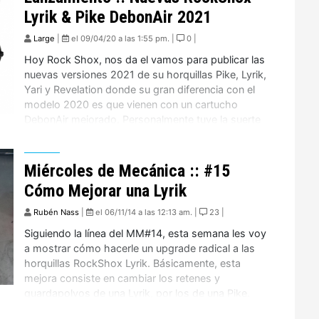
Lyrik & Pike DebonAir 2021
Large
|
el 09/04/20 a las 1:55 pm. |
0 |
Hoy Rock Shox, nos da el vamos para publicar las
nuevas versiones 2021 de su horquillas Pike, Lyrik,
Yari y Revelation donde su gran diferencia con el
modelo 2020 es que vienen con un cartucho
DebonAir mejorado. Personalmente tuve la suerte
que a través de Extreme Zone el importador y
distribuidor de SRAM en Chile, […]
Miércoles de Mecánica :: #15
Cómo Mejorar una Lyrik
Rubén Nass
|
el 06/11/14 a las 12:13 am. |
23 |
Siguiendo la línea del MM#14, esta semana les voy
a mostrar cómo hacerle un upgrade radical a las
horquillas RockShox Lyrik. Básicamente, esta
mejora consiste en cambiar los retenes y
guardapolvos de una Lyrik, por los de una Pike.
Esto trae dos ventajas: #1 Nos permite cambiar el