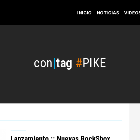
INICIO
NOTICIAS
VIDEO
con
|
tag
#
PIKE
Lanzamiento :: Nuevas RockShox