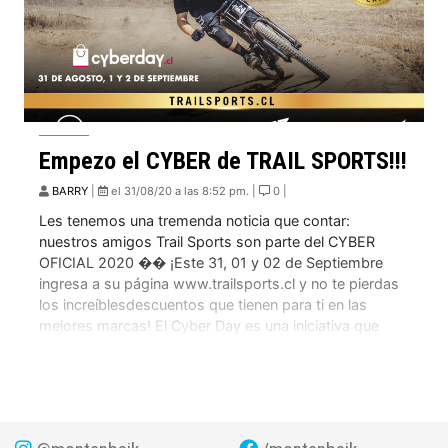
Empezo el CYBER de TRAIL SPORTS!!!
BARRY
|
el 31/08/20 a las 8:52 pm. |
0 |
Les tenemos una tremenda noticia que contar:
nuestros amigos Trail Sports son parte del CYBER
OFICIAL 2020 �� ¡Este 31, 01 y 02 de Septiembre
ingresa a su página www.trailsports.cl y no te pierdas
los increíblesdescuentos que tienen para ti en las
mejores marcas! El Cyber Day es una iniciativa que
nace de la Cámara […]