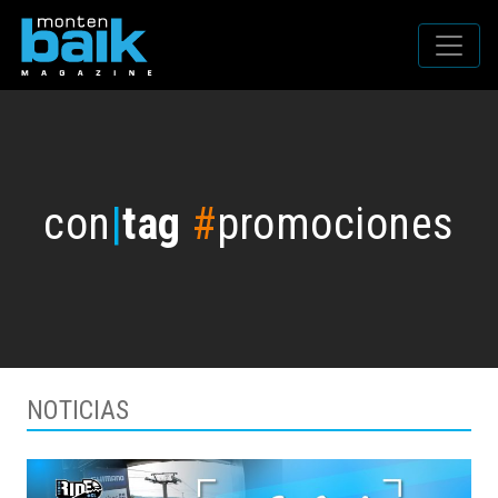
con
|
tag
#
promociones
NOTICIAS