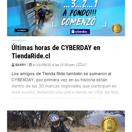
Últimas horas de CYBERDAY en
TiendaRide.cl
BARRY
|
el 02/09/20 a las 12:30 pm. |
0 |
Los amigos de Tienda Ride también se sumaron al
CYBERDAY, por primera vez en su historia están
dentro de las 30 marcas regionales que participan en
este evento, teniendo una única tienda en Viña del Mar,
nos comparten su experiencia de ser parte del
CYBERDAY oficial. «Estamos muy contentos de estar
participando este año, ha […]