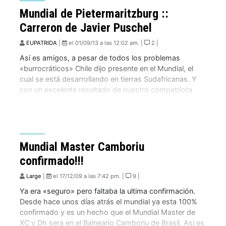
Mundial de Pietermaritzburg ::
Carreron de Javier Puschel
EUPATRIDA
|
el 01/09/13 a las 12:02 am. |
2 |
Así es amigos, a pesar de todos los problemas
«burrocráticos» Chile dijo presente en el Mundial, el
cual se está desarrollando en tierras Sudafricanas. Y
con un excelente resultado de nuestro compatriota.
Mundial Master Camboriu
confirmado!!!
Large
|
el 17/12/09 a las 7:42 pm. |
9 |
Ya era «seguro» pero faltaba la ultima confirmación.
Desde hace unos días atrás el mundial ya esta 100%
confirmado y es un hecho que el Mundial Master de
XC y Dh sera en el Balneario Camboriu de Brasil. Asi es