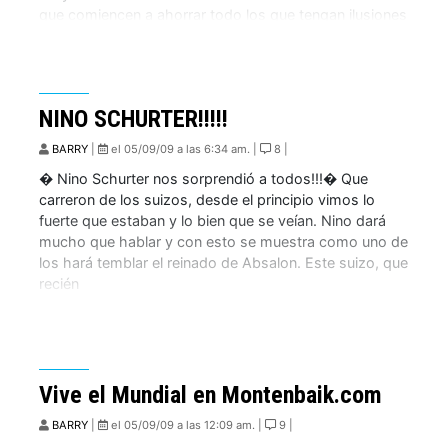
que comiencen a ahorrar todo los que tengan ilusiones
de correr o incluso ver un […]
NINO SCHURTER!!!!!
BARRY
|
el 05/09/09 a las 6:34 am. |
8 |
� Nino Schurter nos sorprendió a todos!!!� Que
carreron de los suizos, desde el principio vimos lo
fuerte que estaban y lo bien que se veían. Nino dará
mucho que hablar y con esto se muestra como uno de
los hará temblar el reinado de Absalon. Este suizo, que
recién
Vive el Mundial en Montenbaik.com
BARRY
|
el 05/09/09 a las 12:09 am. |
9 |