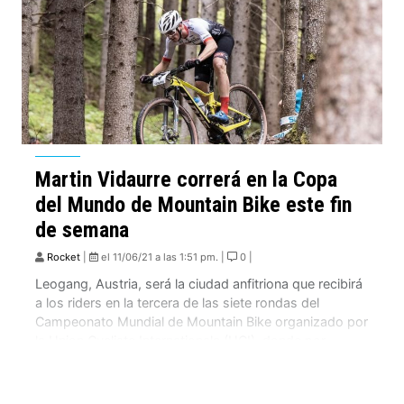
Martin Vidaurre correrá en la Copa
del Mundo de Mountain Bike este fin
de semana
Rocket
|
el 11/06/21 a las 1:51 pm. |
0 |
Leogang, Austria, será la ciudad anfitriona que recibirá
a los riders en la tercera de las siete rondas del
Campeonato Mundial de Mountain Bike organizado por
la Union Cycliste Internationale (UCI), donde por
primera vez en la temporada competirán las categorías
Downhill y Cross-Country juntas. La transmisión de la
competencia que se llevará a cabo […]