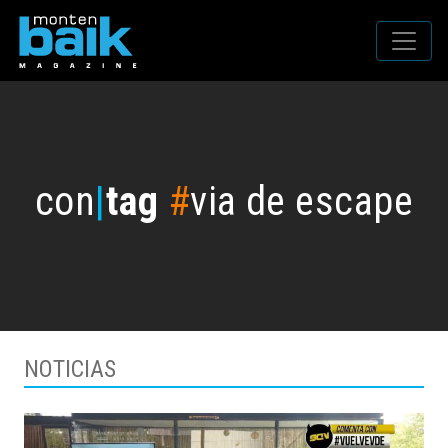
con
|
tag
#
via de escape
NOTICIAS