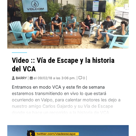
Video :: Vía de Escape y la historia
del VCA
BARRY
|
el 09/02/18 a las 3:06 pm. |
0 |
Entramos en modo VCA y este fin de semana
estaremos transmitiendo en vivo lo que estará
ocurriendo en Valpo, para calentar motores les dejo a
nuestro amigo Carlos Gajardo y su Vía de Escape
donde se hace un recorrido a la historia de VCA
acompañando de varios riders bien emblemáticos.
https://www.facebook.com/VDEFACE/videos/10155985855