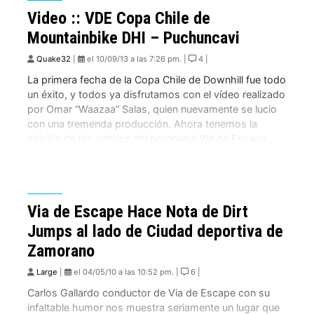
Video :: VDE Copa Chile de
Mountainbike DHI – Puchuncavi
Quake32
|
el 10/09/13 a las 7:26 pm. |
4 |
La primera fecha de la Copa Chile de Downhill fue todo
un éxito, y todos ya disfrutamos con el vídeo realizado
por Omar “Waazaa” Salas, quien nuevamente se lucio
con una tremenda producción. Ahora tenemos la
edición de los amigos del programa Vía de Escape
(VDE), quienes estuvieron presentes para cubrir este
evento…
Via de Escape Hace Nota de Dirt
Jumps al lado de Ciudad deportiva de
Zamorano
Large
|
el 04/05/10 a las 10:52 pm. |
6 |
Carlos Gallardo conductor de Via de Escape con su
infaltable humor nos muestra seriamente un lugar que