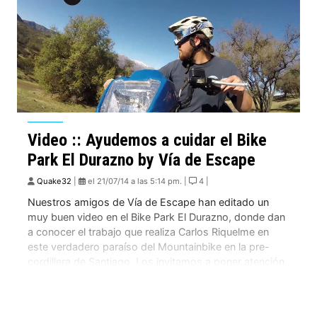
Video :: Ayudemos a cuidar el Bike
Park El Durazno by Vía de Escape
Quake32
|
el 21/07/14 a las 5:14 pm. |
4 |
Nuestros amigos de Vía de Escape han editado un
muy buen video en el Bike Park El Durazno, donde dan
a conocer el trabajo que realiza Carlos Riquelme en
este verdadero paraíso del Mountainbike en la pre-
cordillera de Santiago. Los invitamos a poner atención
al dedicado trabajo que están realizando en MTB Lab,
tanto en […]