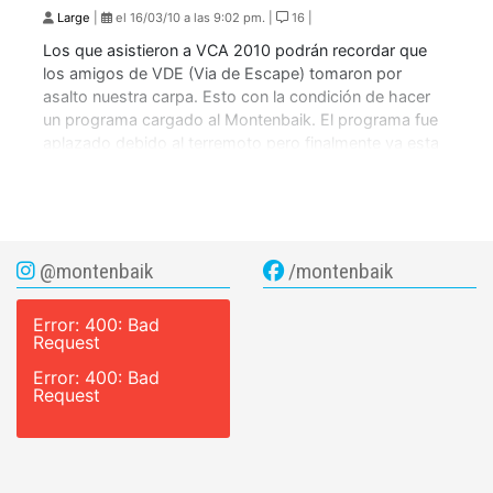
Large
|
el 16/03/10 a las 9:02 pm. |
16 |
Los que asistieron a VCA 2010 podrán recordar que
los amigos de VDE (Via de Escape) tomaron por
asalto nuestra carpa. Esto con la condición de hacer
un programa cargado al Montenbaik. El programa fue
aplazado debido al terremoto pero finalmente ya esta
en la red y ahora lo pueden ver aquí en
Montenbaik.com después […]
@montenbaik
/montenbaik
Error: 400: Bad
Request
Error: 400: Bad
Request