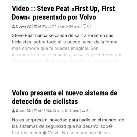
Video :: Steve Peat «First Up, First
Down» presentado por Volvo
Quake32
|
el 05/03/14 a las 5:34 am. |
0 |
Steve Peat nunca se cansa de salir a rodar en sus
bicicletas, sobre todo si lo puede hacer de la forma
mas cómoda que te puedas imaginar. Son
innumerables los escenarios, paisajes y senderos que
Steve recorre a diario en� Scotland, y con cualquier
condición climática. En este vídeo promocional que
nos han enviado, vemos […]
Volvo presenta el nuevo sistema de
detección de ciclistas
Quake32
|
el 15/03/13 a las 9:12 pm. |
3 |
No es sorpresa ni novedad para nadie en el mundo, de
los sistemas de seguridad que ha desarrollado�
históricamente� Volvo. No solo soy uno de los