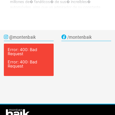
millones de� fanáticos� de sus� increíbles�
automóviles, sino que un admirador de su constante
preocupación por la seguridad del conductor y su
entorno. Esta vez Volvo nos presenta su […]
@montenbaik
/montenbaik
Error: 400: Bad
Request
Error: 400: Bad
Request