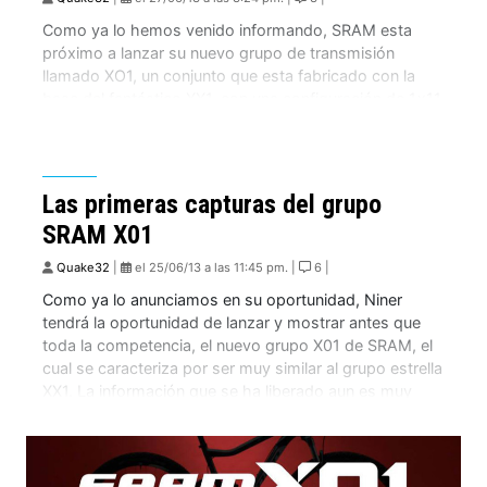
Como ya lo hemos venido informando, SRAM esta
próximo a lanzar su nuevo grupo de transmisión
llamado XO1, un conjunto que esta fabricado con la
base del fantástico XX1, con una configuración de 1×11
en velocidades. Ahora y gracias a los amigos de
VitalMTB, podemos ver los detalles y características
de cada pieza. Lo que […]
Las primeras capturas del grupo
SRAM X01
Quake32
|
el 25/06/13 a las 11:45 pm. |
6 |
Como ya lo anunciamos en su oportunidad, Niner
tendrá la oportunidad de lanzar y mostrar antes que
toda la competencia, el nuevo grupo X01 de SRAM, el
cual se caracteriza por ser muy similar al grupo estrella
XX1. La información que se ha liberado aun es muy
reducida, pero viendo las imágenes nos podemos
hacer […]