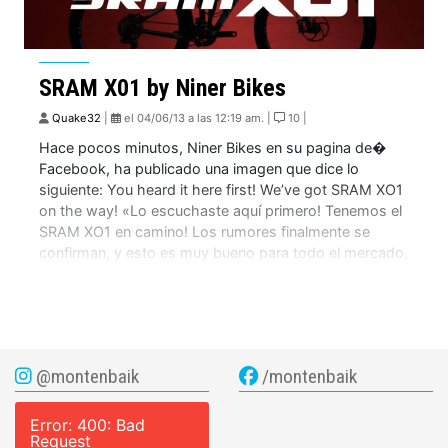
SRAM X01 by Niner Bikes
Quake32
|
el 04/06/13 a las 12:19 am. |
10 |
Hace pocos minutos, Niner Bikes en su pagina de�
Facebook, ha publicado una imagen que dice lo
siguiente: You heard it here first! We’ve got SRAM XO1
on the way! «Lo escuchaste aquí primero! Tenemos el
SRAM XO1 en camino! Los rumores finalmente se
confirman, y esto es muy bueno para todo el mercado,
sobre […]
@montenbaik
/montenbaik
Error: 400: Bad
Request