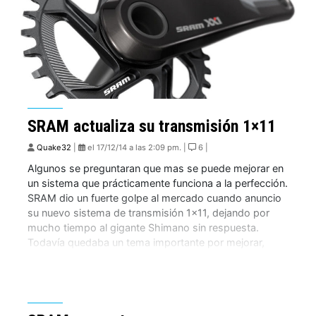
SRAM actualiza su transmisión 1×11
Quake32
|
el 17/12/14 a las 2:09 pm. |
6 |
Algunos se preguntaran que mas se puede mejorar en
un sistema que prácticamente funciona a la perfección.
SRAM dio un fuerte golpe al mercado cuando anuncio
su nuevo sistema de transmisión 1×11, dejando por
mucho tiempo al gigante Shimano sin respuesta.
Todavía quedaba un tema importante por mejorar,
como por ejemplo la opción de instalar […]