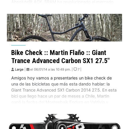
AbsoluteBLACK. SRAM ha revolucionado el mercado
de las transmisiones desde la salida de su conjunto
de� 1×11 velocidades: el primero fue el XX1, y […]
Bike Check :: Martin Flaño :: Giant
Trance Advanced Carbon SX1 27.5″
Large
|
el 06/01/14 a las 10:49 pm. |
7 |
Amigos hoy vamos a presentarles un bike check de
una de las bicicletas que más esta dando hablar: la
Giant Trance Advanced SX1 Carbon 2014 27.5. En esta
bici que llego hace un par de meses a Chile, Martin
ganó la fecha del Montenbaik Enduro en Valdivia y
también es la misma bici que Nico […]