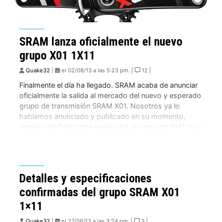
SRAM lanza oficialmente el nuevo
grupo X01 1X11
Quake32
|
el 02/08/13 a las 5:23 pm. |
12 |
Finalmente el día ha llegado. SRAM acaba de anunciar
oficialmente la salida al mercado del nuevo y esperado
grupo de transmisión SRAM X01. Nosotros ya lo
habíamos anunciado y publicado en su momento,
donde este fabricante anunciaba un conjunto 1×11 muy
similar al XX1, pero con una diferencia de precio
importante. La espera para este […]
Detalles y especificaciones
confirmadas del grupo SRAM X01
1×11
Quake32
|
el 27/06/13 a las 3:24 pm. |
3 |