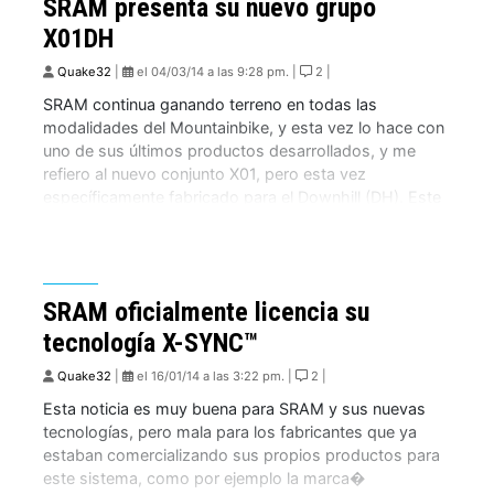
SRAM presenta su nuevo grupo
X01DH
Quake32
|
el 04/03/14 a las 9:28 pm. |
2 |
SRAM continua ganando terreno en todas las
modalidades del Mountainbike, y esta vez lo hace con
uno de sus últimos productos desarrollados, y me
refiero al nuevo conjunto X01, pero esta vez
específicamente fabricado para el Downhill (DH). Este
grupo a sido llamado X01DH, el cual viene en opciones
de 7 y 10 velocidades, con […]
SRAM oficialmente licencia su
tecnología X-SYNC™
Quake32
|
el 16/01/14 a las 3:22 pm. |
2 |
Esta noticia es muy buena para SRAM y sus nuevas
tecnologías, pero mala para los fabricantes que ya
estaban comercializando sus propios productos para
este sistema, como por ejemplo la marca�