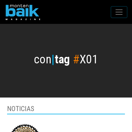
con
|
tag
#
X01
NOTICIAS