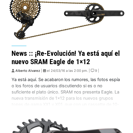
News :: ¡Re-Evolución! Ya está aquí el
nuevo SRAM Eagle de 1×12
Alberto Alvarez
|
el 24/03/16 a las 2:00 pm. |
9 |
Ya está aquí. Se acabaron los rumores, las fotos espía
o los foros de usuarios discutiendo si es o no
suficiente el plato único. SRAM nos presenta Eagle. La
nueva transmisión de 1×12 para los nuevos grupos
topes de gama XX1 y X01, que con un cassette de 10-
50 de desarrollo hará que ya nada […]