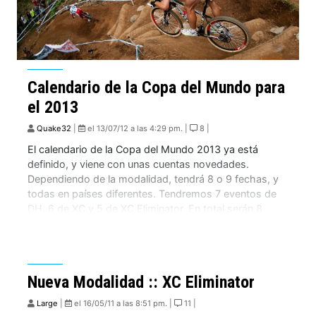
Calendario de la Copa del Mundo para
el 2013
Quake32
|
el 13/07/12 a las 4:29 pm. |
8 |
El calendario de la Copa del Mundo 2013 ya está
definido, y viene con unas cuentas novedades.
Dependiendo de la modalidad, tendrá 8 o 9 fechas, y
todas en países diferentes. Tendremos 7 eventos de
DH, 6 de XC y 5 de XC Eliminator. En total serán 8
pruebas en 8 países diferentes. Al parecer […]
Nueva Modalidad :: XC Eliminator
Large
|
el 16/05/11 a las 8:51 pm. |
11 |