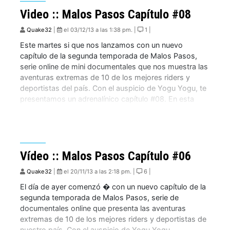
Video :: Malos Pasos Capítulo #08
Quake32
|
el 03/12/13 a las 1:38 pm. |
1 |
Este martes si que nos lanzamos con un nuevo
capítulo de la segunda temporada de Malos Pasos,
serie online de mini documentales que nos muestra las
aventuras extremas de 10 de los mejores riders y
deportistas del país. Con el auspicio de Yogu Yogu, te
presentamos un adrenalínico capítulo #08. En esta
ocasión nos acompaña […]
Vídeo :: Malos Pasos Capítulo #06
Quake32
|
el 20/11/13 a las 2:18 pm. |
6 |
El día de ayer comenzó � con un nuevo capítulo de la
segunda temporada de Malos Pasos, serie de
documentales online que presenta las aventuras
extremas de 10 de los mejores riders y deportistas de
nuestro país. Con el auspicio de Yogu Yogu,