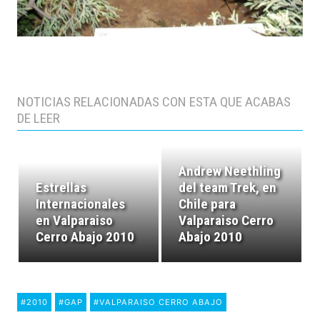
NOTICIAS RELACIONADAS CON ESTA QUE ACABAS
DE LEER
Andrew Neethling
Estrellas
del team Trek, en
Internacionales
Chile para
en Valparaiso
Valparaiso Cerro
Cerro Abajo 2010
Abajo 2010
#2010
#GAP
#VALPARAISO CERRO ABAJO