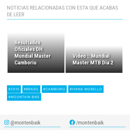
NOTICIAS RELACIONADAS CON ESTA QUE ACABAS
DE LEER
Resultados
Oficiales DH
Mundial Master
Video :: Mundial
Camboriu
Master MTB Dia 2
#2010
#BRASIL
#CAMBORIU
#IVANA MORELLO
#MOUNTAIN BIKE
@montenbaik
/montenbaik