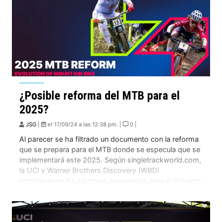
El festival combinó la adrenalina del mountainbike con
la magia del entorno cordillerano, destacando la
participación de todo el valle para hacer posible este
gran encuentro. Gracias a la colaboración de la
comunidad, Las Trancas Bike Fest se consolida como
un imperdible del año.
¿Posible reforma del MTB para el
2025?
JSG
|
el 17/09/24 a las 12:38 pm. |
0 |
Al parecer se ha filtrado un documento con la reforma
que se prepara para el MTB donde se especula que se
implementará este 2025. Según singletrackworld.com,
la UCI y Warner Brothers Discovery (WBD)
establecieron los cambios propuestos para el próximo
año de carreras. Son MUCHOS cambios, algunos más
positivos que otros, ustedes juzgarán. Aquí les […]