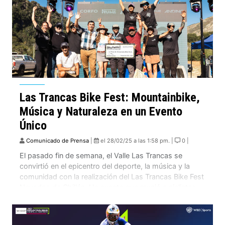
– El podio lo terminaron de completar el chileno Felipe
Agurto en segundo lugar y el brasilero Lucas Borba en
tercera posición, ganador de la edición 2024.
Las Trancas Bike Fest: Mountainbike,
Música y Naturaleza en un Evento
Único
Comunicado de Prensa
|
el 28/02/25 a las 1:58 pm. |
0 |
El pasado fin de semana, el Valle Las Trancas se
convirtió en el epicentro del deporte, la música y la
comunidad con la realización del Las Trancas Bike Fest
Nevados de Chillán. Un evento que reunió a ciclistas,
familias y amantes de la naturaleza en una experiencia
inolvidable.