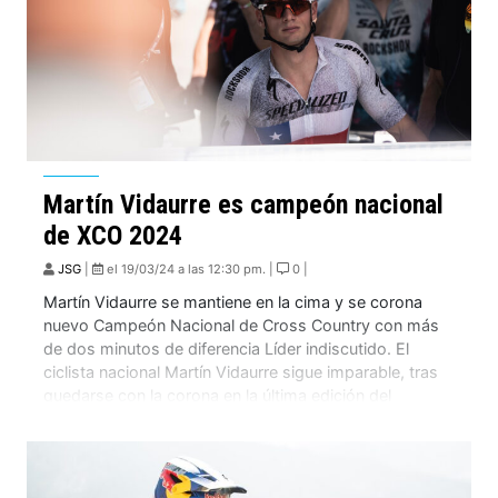
Martín Vidaurre es campeón nacional
de XCO 2024
JSG
|
el 19/03/24 a las 12:30 pm. |
0 |
Martín Vidaurre se mantiene en la cima y se corona
nuevo Campeón Nacional de Cross Country con más
de dos minutos de diferencia Líder indiscutido. El
ciclista nacional Martín Vidaurre sigue imparable, tras
quedarse con la corona en la última edición del
Campeonato Nacional de XCO y XCC en Curanilahue,
dentro de la Región del […]