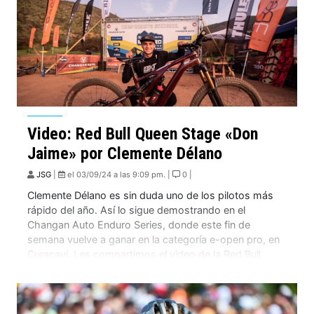
Video: Red Bull Queen Stage «Don
Jaime» por Clemente Délano
JSG
|
el 03/09/24 a las 9:09 pm. |
0 |
Clemente Délano es sin duda uno de los pilotos más
rápido del año. Así lo sigue demostrando en el
Changan Auto Enduro Series, donde este fin de
semana vuelve a ganar en la categoría e-open pro, en
Curacavi. Les compartimos el video de la Red Bull
Queen Stage llamada «Don Jaime», una pista que tiene
[…]