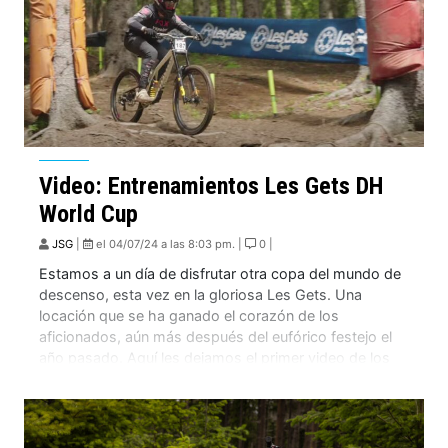
Video: Entrenamientos Les Gets DH
World Cup
JSG
|
el 04/07/24 a las 8:03 pm. |
0 |
Estamos a un día de disfrutar otra copa del mundo de
descenso, esta vez en la gloriosa Les Gets. Una
locación que se ha ganado el corazón de los
aficionados, aún más después del eufórico festejo el
año pasado. Aquí les dejamos el primer video de los
entrenamientos. ¿Más noticias? En montenbaik.com