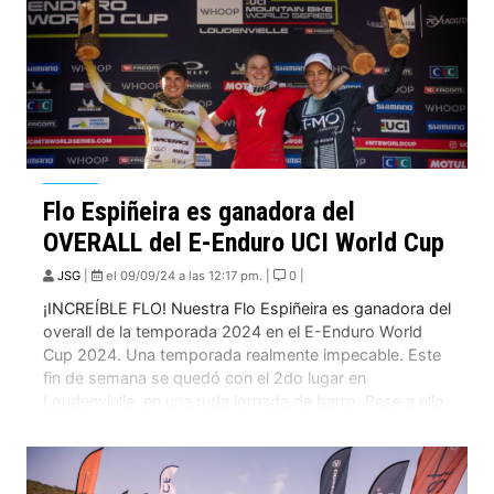
Flo Espiñeira es ganadora del
OVERALL del E-Enduro UCI World Cup
JSG
|
el 09/09/24 a las 12:17 pm. |
0 |
¡INCREÍBLE FLO! Nuestra Flo Espiñeira es ganadora del
overall de la temporada 2024 en el E-Enduro World
Cup 2024. Una temporada realmente impecable. Este
fin de semana se quedó con el 2do lugar en
Loudenvielle, en una ruda jornada de barro. Pese a ello,
sumando y sumando, la Flo aseguró su título mundial,
culminando una […]