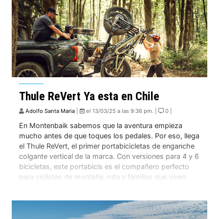
Thule ReVert Ya esta en Chile
Adolfo Santa Maria
|
el 13/03/25 a las 9:36 pm. |
0 |
En Montenbaik sabemos que la aventura empieza
mucho antes de que toques los pedales. Por eso, llega
el Thule ReVert, el primer portabicicletas de enganche
colgante vertical de la marca. Con versiones para 4 y 6
bicicletas, este portabicis es el compañero perfecto
para ciclistas de montaña, ruta y familias que viven
sobre ruedas. Carga […]