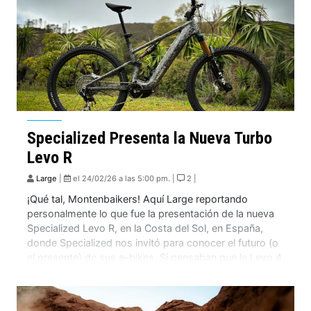
Specialized Presenta la Nueva Turbo
Levo R
Large
|
el 24/02/26 a las 5:00 pm. |
2 |
¡Qué tal, Montenbaikers! Aquí Large reportando
personalmente lo que fue la presentación de la nueva
Specialized Levo R, en la Costa del Sol, en España,
donde Specialized nos invitó para conocer el futuro (o
el presente) de sus e-bikes. Si pensaban que la Levo 4
era el final del camino, se equivocan. Hace un mes […]