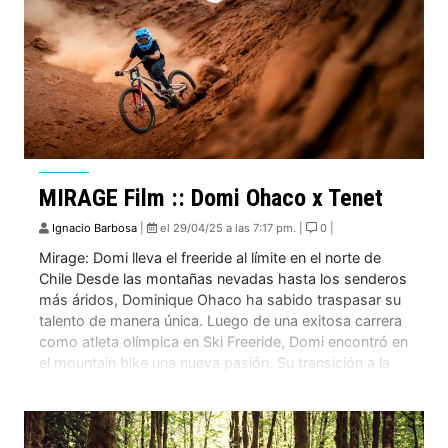
MIRAGE Film :: Domi Ohaco x Tenet
Ignacio Barbosa
|
el 29/04/25 a las 7:17 pm. |
0 |
Mirage: Domi lleva el freeride al límite en el norte de
Chile Desde las montañas nevadas hasta los senderos
más áridos, Dominique Ohaco ha sabido traspasar su
talento de manera única. Luego de una exitosa carrera
como atleta olímpica en Ski Freeride, Domi encontró en
el mountain bike una nueva pasión. Su transición a la
bici ha sido […]