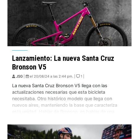
Lanzamiento: La nueva Santa Cruz
Bronson V5
JSG
|
el 20/08/24 a las 2:44 pm. |
1 |
La nueva Santa Cruz Bronson V5 llega con las
actualizaciones necesarias que esta bicicleta
necesitaba. Otro histórico modelo que llega con
nuevos aires, manteniendo la base que caracteriza
esta unidad. Hablar de Bronson, es hablar de una
bicicleta polivalente, ágil, liviana, bonita y con un
sistema de suspensión que entrega la suavidad
necesaria al andar. […]