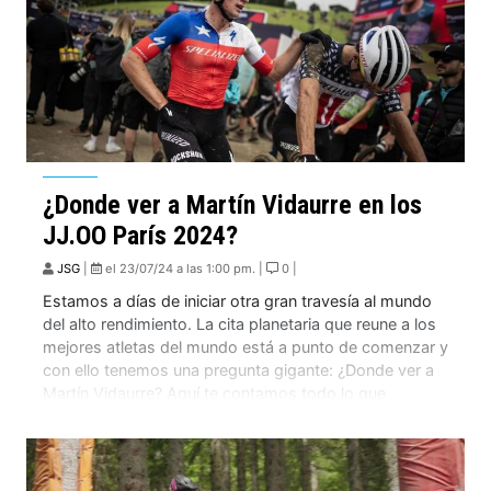
¿Donde ver a Martín Vidaurre en los
JJ.OO París 2024?
JSG
|
el 23/07/24 a las 1:00 pm. |
0 |
Estamos a días de iniciar otra gran travesía al mundo
del alto rendimiento. La cita planetaria que reune a los
mejores atletas del mundo está a punto de comenzar y
con ello tenemos una pregunta gigante: ¿Donde ver a
Martín Vidaurre? Aquí te contamos todo lo que
necesitas saber para que no te pierdas su […]