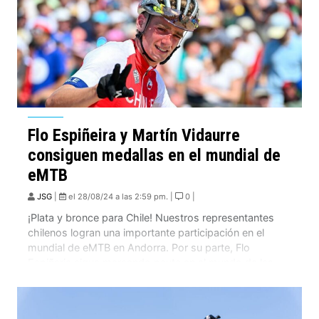
Flo Espiñeira y Martín Vidaurre
consiguen medallas en el mundial de
eMTB
JSG
|
el 28/08/24 a las 2:59 pm. |
0 |
¡Plata y bronce para Chile! Nuestros representantes
chilenos logran una importante participación en el
mundial de eMTB en Andorra. Por su parte, Flo
Espiñeria sigue marcando pauta en el mundo de las
bicicletas eléctricas y así lo hace saber en su primera
participación en esta nueva disciplina. Un circuito tipo
XC y con motor,toda una […]