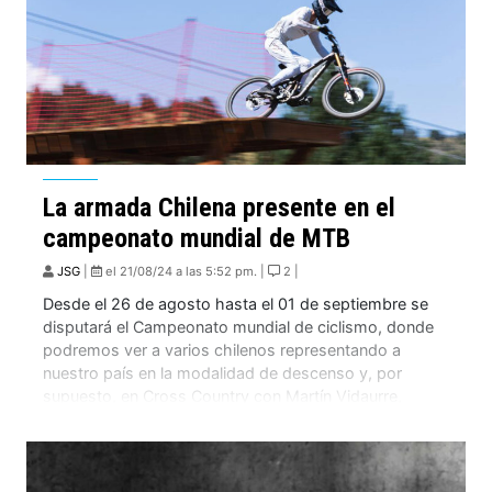
La armada Chilena presente en el
campeonato mundial de MTB
JSG
|
el 21/08/24 a las 5:52 pm. |
2 |
Desde el 26 de agosto hasta el 01 de septiembre se
disputará el Campeonato mundial de ciclismo, donde
podremos ver a varios chilenos representando a
nuestro país en la modalidad de descenso y, por
supuesto, en Cross Country con Martín Vidaurre,
Ignacio Gallo, Nicolás Delich, Diego Del Campo y
Catalina Vidaurre en categorías Elite. En […]