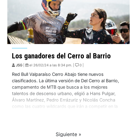
Los ganadores del Cerro al Barrio
JSG
|
el 26/02/24 a las 8:34 pm. |
0 |
Red Bull Valparaíso Cerro Abajo tiene nuevos
clasificados. La última versión de Del Cerro al Barrio,
campamento de MTB que busca a los mejores
talentos de descenso urbano, eligió a Hans Pulgar,
Álvaro Martínez, Pedro Errázuriz y Nicolás Concha
como las cuatro wildcards que irán a competir en la
próxima edición de la carrera porteña. […]
Siguiente »