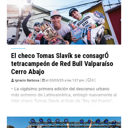
El checo Tomas Slavík se consagrÓ
tetracampeón de Red Bull Valparaíso
Cerro Abajo
Ignacio Barbosa
|
el 03/03/25 a las 1:27 pm. |
0 |
– La vigésimo primera edición del descenso urbano
más extremo de Latinoamérica, entregó nuevamente al
rider checo Tomas Slavík el título de “Rey del Puerto”,
tras completar su descenso con un imbatible tiempo
de 2 minutos con 18 segundos y 828 centésimas, en
los que alcanzó una velocidad de más de 54 km/h en
su recorrido por la ciudad puerto.