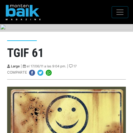
TGIF 61
Large
|
el 17/06/11 a las 9:04 pm. |
17
COMPARTE