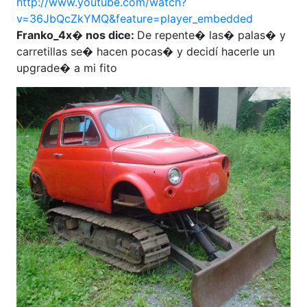
http://www.youtube.com/watch?
v=36JbQcZkYMQ&feature=player_embedded
Franko_4x� nos dice:
De repente� las� palas� y
carretillas se� hacen pocas� y decidí hacerle un
upgrade� a mi fito