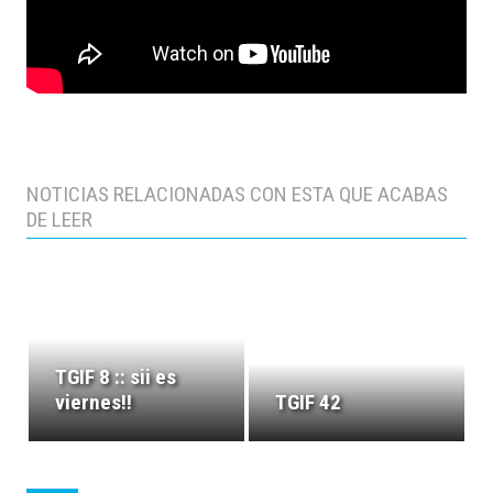
NOTICIAS RELACIONADAS CON ESTA QUE ACABAS
DE LEER
TGIF 8 :: sii es
viernes!!
TGIF 42