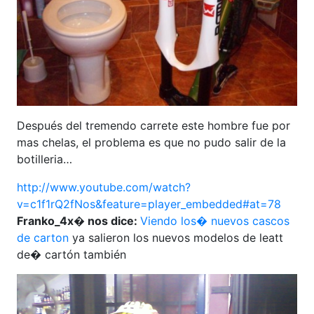
Después del tremendo carrete este hombre fue por
mas chelas, el problema es que no pudo salir de la
botilleria…
http://www.youtube.com/watch?
v=c1f1rQ2fNos&feature=player_embedded#at=78
Franko_4x� nos dice:
Viendo los� nuevos cascos
de carton
ya salieron los nuevos modelos de leatt
de� cartón también