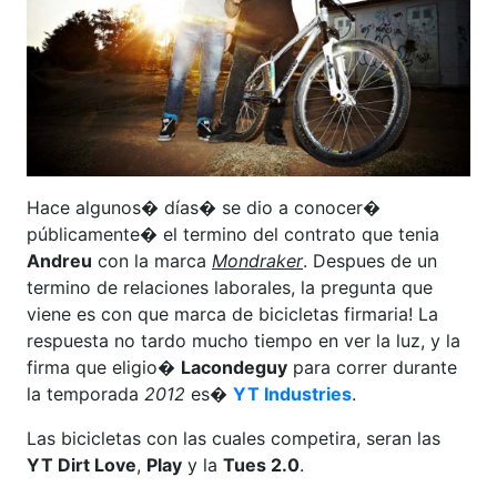
Hace algunos� días� se dio a conocer�
públicamente� el termino del contrato que tenia
Andreu
con la marca
Mondraker
. Despues de un
termino de relaciones laborales, la pregunta que
viene es con que marca de bicicletas firmaria! La
respuesta no tardo mucho tiempo en ver la luz, y la
firma que eligio�
Lacondeguy
para correr durante
la temporada
2012
es�
YT Industries
.
Las bicicletas con las cuales competira, seran las
YT Dirt Love
,
Play
y la
Tues 2.0
.