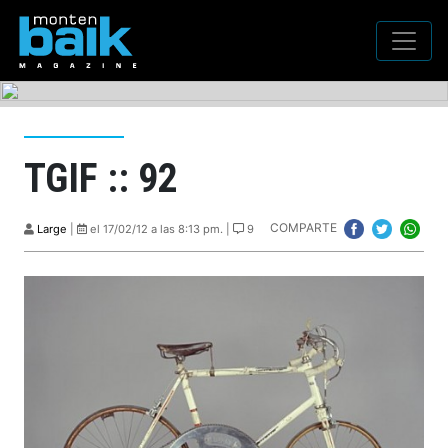
TGIF :: 92
COMPARTE
Large
|
el 17/02/12 a las 8:13 pm. |
9