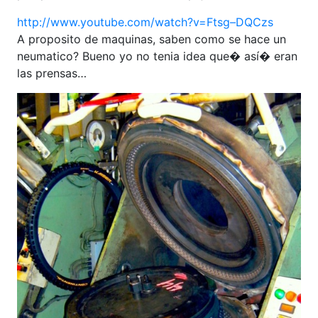
http://www.youtube.com/watch?v=Ftsg–DQCzs
A proposito de maquinas, saben como se hace un
neumatico? Bueno yo no tenia idea que� así� eran
las prensas…