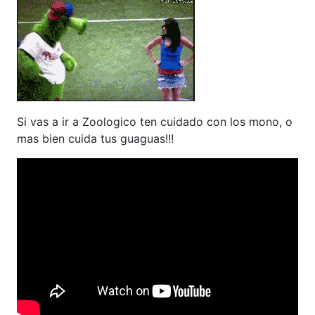
Si vas a ir a Zoologico ten cuidado con los mono, o
mas bien cuida tus guaguas!!!