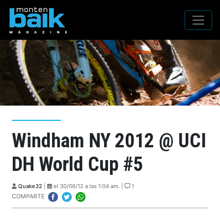
Windham NY 2012 @ UCI
DH World Cup #5
Quake32
|
el 30/06/12 a las 1:04 am. |
1
COMPARTE