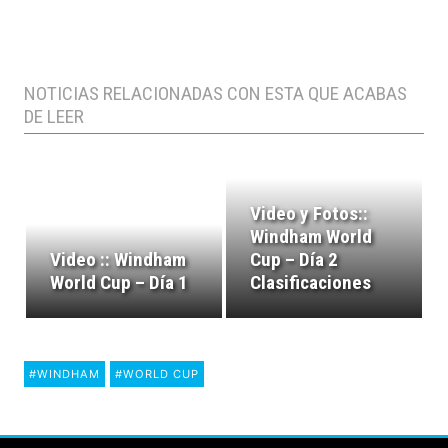
NOTICIAS RELACIONADAS CON ESTA QUE ACABAS
DE LEER
Video y Fotos::
Windham World
Video :: Windham
Cup – Día 2
World Cup – Día 1
Clasificaciones
#WINDHAM
#WORLD CUP