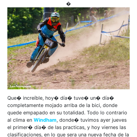
�
Que� increíble, hoy� día� tuve� un� día�
completamente mojado arriba de la bici, donde
quede empapado en su totalidad. Todo lo contrario
al clima en
Windham
, donde� tuvimos ayer jueves
el primer� día� de las practicas, y hoy viernes las
clasificaciones, en lo que sera una nueva fecha de la