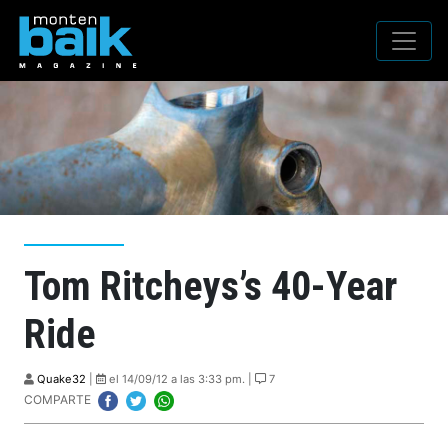
Tom Ritcheys’s 40-Year
Ride
Quake32
|
el 14/09/12 a las 3:33 pm. |
7
COMPARTE