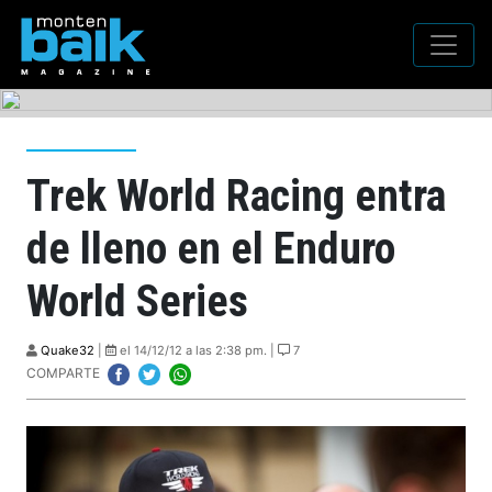
Trek World Racing entra
de lleno en el Enduro
World Series
Quake32
|
el 14/12/12 a las 2:38 pm. |
7
COMPARTE