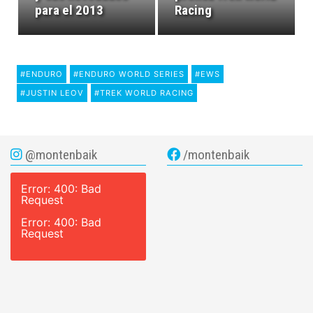
para el 2013
Racing
#ENDURO
#ENDURO WORLD SERIES
#EWS
#JUSTIN LEOV
#TREK WORLD RACING
@montenbaik
/montenbaik
Error: 400: Bad
Request
Error: 400: Bad
Request