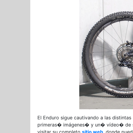
El Enduro sigue cautivando a las distinta
primeras� imágenes� y un� vídeo� de su 
visitar su completo
sitio web
, donde puede