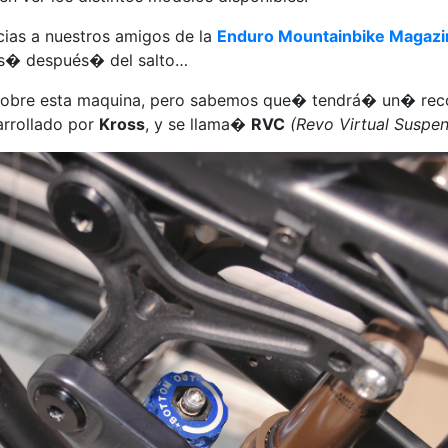
ias a nuestros amigos de la
Enduro Mountainbike Magazi
rs� después� del salto…
 sobre esta maquina, pero sabemos que� tendrá� un� rec
rrollado por
Kross
, y se llama�
RVC
(Revo Virtual Suspen