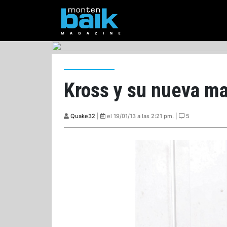
Kross y su nueva m
Quake32
|
el 19/01/13 a las 2:21 pm. |
5