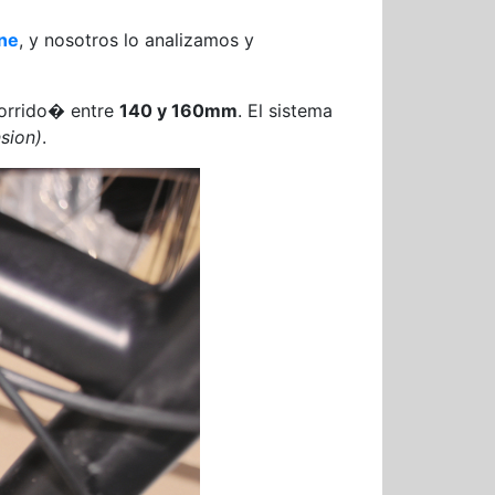
ne
, y nosotros lo analizamos y
orrido� entre
140 y 160mm
. El sistema
sion)
.