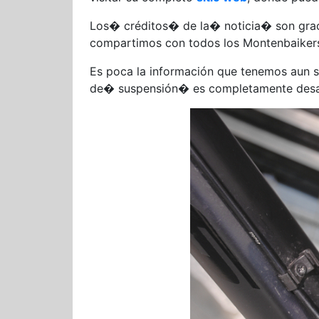
Los� créditos� de la� noticia� son grac
compartimos con todos los Montenbaike
Es poca la información que tenemos aun
de� suspensión� es completamente desa