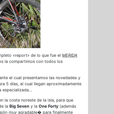
mpleto «report» de lo que fue el
MERIDA
os la compartimos con todos los
rante el cual presentamos las novedades y
ura 5 días, al cual llegan aproximadamente
sa especializada…
 la costa noreste de la isla, para que
e la
Big Seven
y la
One Forty
(además
asión muy agradable� para finalmente