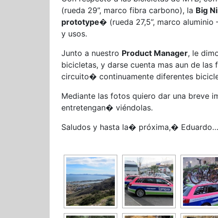
(rueda 29”, marco fibra carbono), la
Big N
prototype
� (rueda 27,5”, marco aluminio 
y usos.
Junto a nuestro
Product Manager
, le dim
bicicletas, y darse cuenta mas aun de la
circuito� continuamente diferentes biciclet
Mediante las fotos quiero dar una breve i
entretengan� viéndolas.
Saludos y hasta la� próxima,� Eduardo