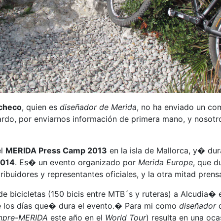
checo
, quien es
diseñador de Merida
, no ha enviado un co
rdo, por enviarnos información de primera mano, y nosotr
el
MERIDA Press Camp 2013
en la isla de Mallorca, y� du
014
. Es� un evento organizado por
Merida Europe
, que d
ribuidores y representantes oficiales, y la otra mitad pren
 bicicletas (150 bicis entre MTB´s y ruteras) a Alcudia� en
e los días que� dura el evento.� Para mi como
diseñador
d
mpre-MERIDA
este año en el
World Tour
) resulta en una oc