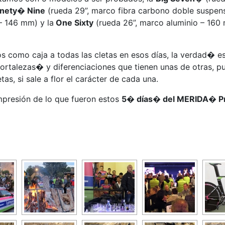
inety� Nine
(rueda 29”, marco fibra carbono doble suspen
– 146 mm) y la
One Sixty
(rueda 26”, marco aluminio – 160
os como caja a todas las cletas en esos días, la verdad� 
s fortalezas� y diferenciaciones que tienen unas de otras
as, si sale a flor el carácter de cada una.
mpresión de lo que fueron estos
5� días� del MERIDA� P
…