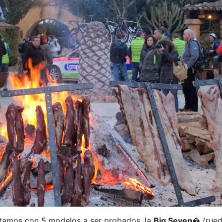
ntamos con 5 modelos a ser probados, la
Big Seven
� (rued