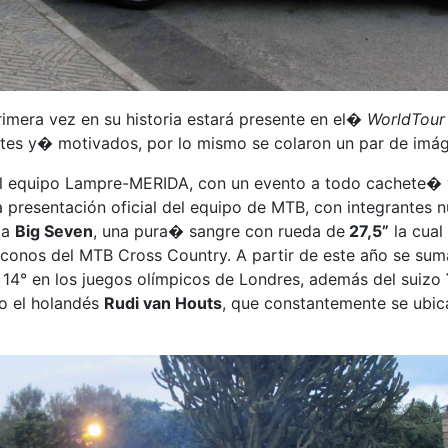
rimera vez en su historia estará presente en el�
WorldTour
ntes y� motivados, por lo mismo se colaron un par de imáge
 del equipo Lampre-MERIDA, con un evento a todo cachete� y
la presentación oficial del equipo de MTB, con integrantes
 la
Big Seven
, una pura� sangre con rueda de
27,5”
la cual
iconos del MTB Cross Country. A partir de este año se s
14° en los juegos olímpicos de Londres, además del suizo
o el holandés
Rudi van Houts
, que constantemente se ubic