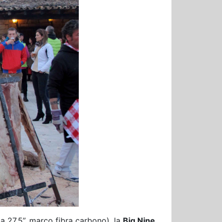
a 27,5”, marco fibra carbono), la
Big Nine