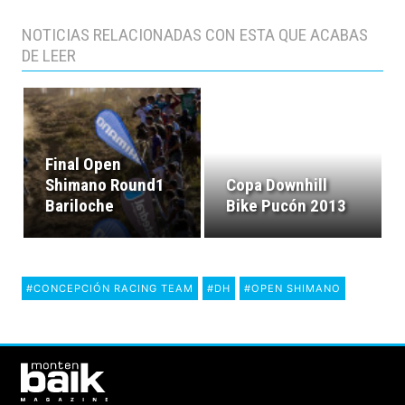
NOTICIAS RELACIONADAS CON ESTA QUE ACABAS
DE LEER
Final Open
Shimano Round1
Copa Downhill
Bariloche
Bike Pucón 2013
#CONCEPCIÓN RACING TEAM
#DH
#OPEN SHIMANO