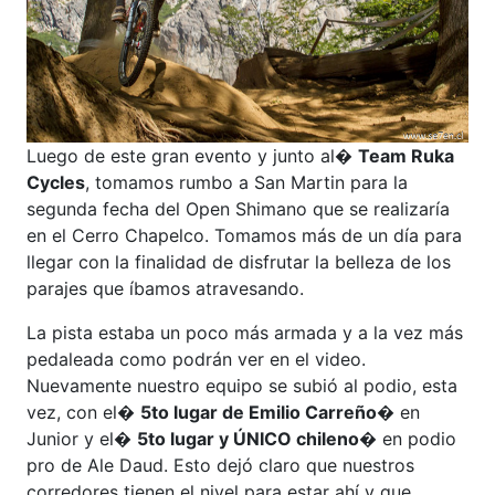
Luego de este gran evento y junto al�
Team Ruka
Cycles
, tomamos rumbo a San Martin para la
segunda fecha del Open Shimano que se realizaría
en el Cerro Chapelco. Tomamos más de un día para
llegar con la finalidad de disfrutar la belleza de los
parajes que íbamos atravesando.
La pista estaba un poco más armada y a la vez más
pedaleada como podrán ver en el video.
Nuevamente nuestro equipo se subió al podio, esta
vez, con el�
5to lugar de Emilio Carreño
� en
Junior y el�
5to lugar y ÚNICO chileno
� en podio
pro de Ale Daud. Esto dejó claro que nuestros
corredores tienen el nivel para estar ahí y que