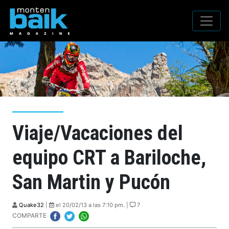
Viaje/Vacaciones del
equipo CRT a Bariloche,
San Martin y Pucón
Quake32
|
el 20/02/13 a las 7:10 pm. |
7
COMPARTE