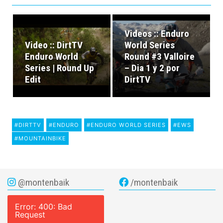
Videos :: Enduro
Video :: DirtTV
World Series
Enduro World
Round #3 Valloire
Series | Round Up
– Dia 1 y 2 por
Edit
DirtTV
#DIRTTV
#ENDURO
#ENDURO WORLD SERIES
#EWS
#MOUNTAINBIKE
@montenbaik
/montenbaik
Error: 400: Bad
Request