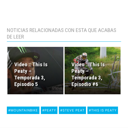
NOTICIAS RELACIONADAS CON ESTA QUE ACABAS
DE LEER
Video :: This Is
Video :: This Is
Peaty –
Peaty –
Temporada 3,
Temporada 3,
Episodio 5
Episodio #6
#MOUNTAINBIKE
#PEATY
#STEVE PEAT
#THIS IS PEATY