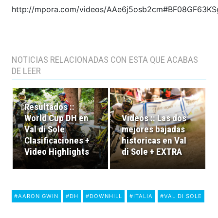
http://mpora.com/videos/AAe6j5osb2cm#BF08GF63KS
NOTICIAS RELACIONADAS CON ESTA QUE ACABAS
DE LEER
Resultados ::
World Cup DH en
Videos :: Las dos
Val di Sole
mejores bajadas
Clasificaciones +
historicas en Val
Video Highlights
di Sole + EXTRA
#AARON GWIN
#DH
#DOWNHILL
#ITALIA
#VAL DI SOLE