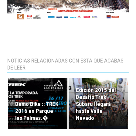
NOTICIAS RELACIONADAS CON ESTA QUE ACABAS
DE LEER
Edición 2015 del
Desafío Trek
Demo Bike :: TREK
Subaru llegará
2016 en Parque
hasta Valle
las Palmas.�
Nevado