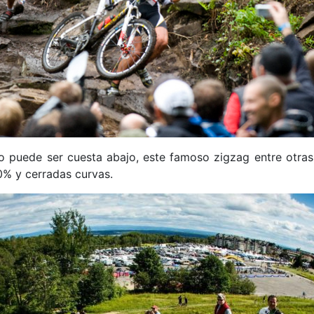
puede ser cuesta abajo, este famoso zigzag entre otras 
0% y cerradas curvas.