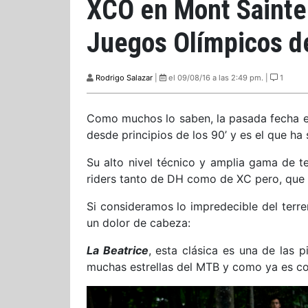
XCO en Mont Sainte 
Juegos Olímpicos d
Rodrigo Salazar
|
el 09/08/16 a las 2:49 pm. |
1
Como muchos lo saben, la pasada fecha en
desde principios de los 90’ y es el que h
Su alto nivel técnico y amplia gama de t
riders tanto de DH como de XC pero, que l
Si consideramos lo impredecible del terre
un dolor de cabeza:
La Beatrice
, esta clásica es una de las 
muchas estrellas del MTB y como ya es cos