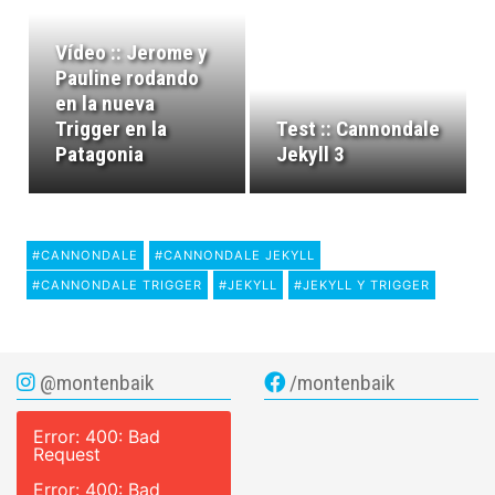
Vídeo :: Jerome y
Pauline rodando
en la nueva
Trigger en la
Test :: Cannondale
Patagonia
Jekyll 3
#CANNONDALE
#CANNONDALE JEKYLL
#CANNONDALE TRIGGER
#JEKYLL
#JEKYLL Y TRIGGER
@montenbaik
/montenbaik
Error: 400: Bad
Request
Error: 400: Bad