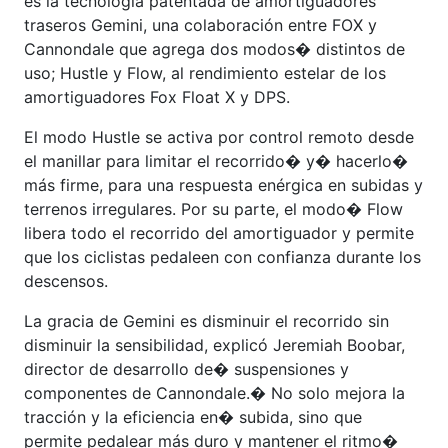
es la tecnología patentada de amortiguadores
traseros Gemini, una colaboración entre FOX y
Cannondale que agrega dos modos� distintos de
uso; Hustle y Flow, al rendimiento estelar de los
amortiguadores Fox Float X y DPS.
El modo Hustle se activa por control remoto desde
el manillar para limitar el recorrido� y� hacerlo�
más firme, para una respuesta enérgica en subidas y
terrenos irregulares. Por su parte, el modo� Flow
libera todo el recorrido del amortiguador y permite
que los ciclistas pedaleen con confianza durante los
descensos.
La gracia de Gemini es disminuir el recorrido sin
disminuir la sensibilidad, explicó Jeremiah Boobar,
director de desarrollo de� suspensiones y
componentes de Cannondale.� No solo mejora la
tracción y la eficiencia en� subida, sino que
permite pedalear más duro y mantener el ritmo�