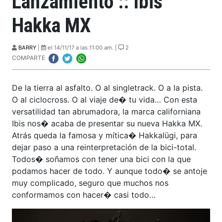
Lanzamiento :: Ibis
Hakka MX
BARRY
|
el 14/11/17 a las 11:00 am. |
2
COMPARTE
De la tierra al asfalto. O al singletrack. O a la pista.
O al ciclocross. O al viaje de� tu vida… Con esta
versatilidad tan abrumadora, la marca californiana
Ibis nos� acaba de presentar su nueva Hakka MX.
Atrás queda la famosa y mítica� Hakkalügi, para
dejar paso a una reinterpretación de la bici-total.
Todos� soñamos con tener una bici con la que
podamos hacer de todo. Y aunque todo� se antoje
muy complicado, seguro que muchos nos
conformamos con hacer� casi todo…