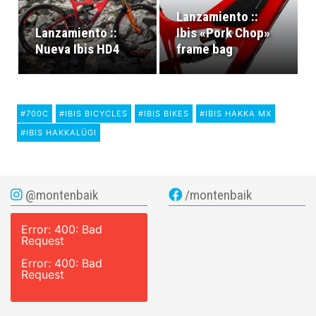
Lanzamiento ::
Lanzamiento ::
Ibis «Pork Chop»
Nueva Ibis HD4
frame bag
#700C
#IBIS BICYCLES
#IBIS BIKES
#IBIS HAKKA MX
#IBIS HAKKALÜGI
@montenbaik
/montenbaik
Error: 400: Bad
Request
Error: 400: Bad
Request