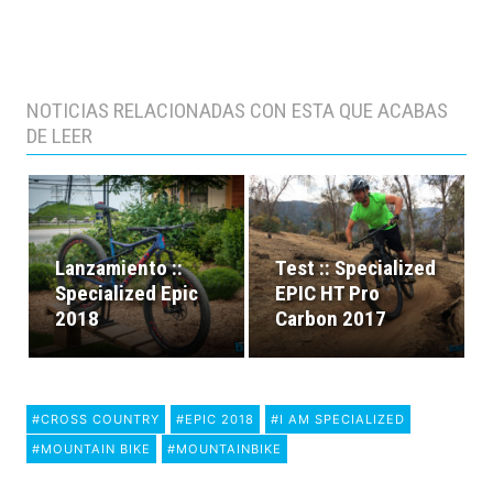
NOTICIAS RELACIONADAS CON ESTA QUE ACABAS
DE LEER
Lanzamiento ::
Test :: Specialized
Specialized Epic
EPIC HT Pro
2018
Carbon 2017
#CROSS COUNTRY
#EPIC 2018
#I AM SPECIALIZED
#MOUNTAIN BIKE
#MOUNTAINBIKE