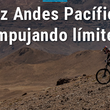
z Andes Pacífi
mpujando límit