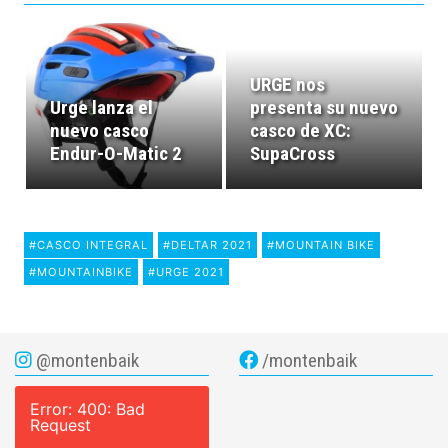
URGE nos
Urge lanza el
presenta su nuevo
nuevo casco
casco de XC:
Endur-O-Matic 2
SupaCross
#CASCO INTEGRAL
#DELTAR 2021
#MOUNTAIN BIKE
#MOUNTAINBIKE
#URGE 2021
@montenbaik
/montenbaik
Error: 400: Bad
Request