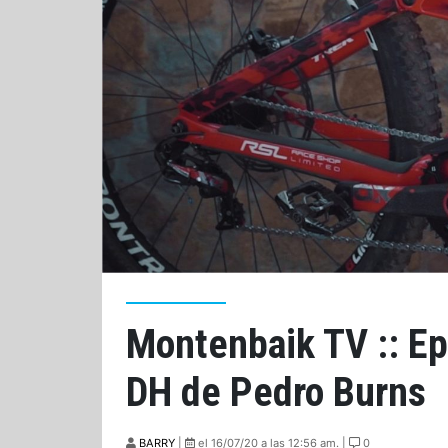
Montenbaik TV :: Ep 
DH de Pedro Burns
BARRY
|
el 16/07/20 a las 12:56 am. |
0