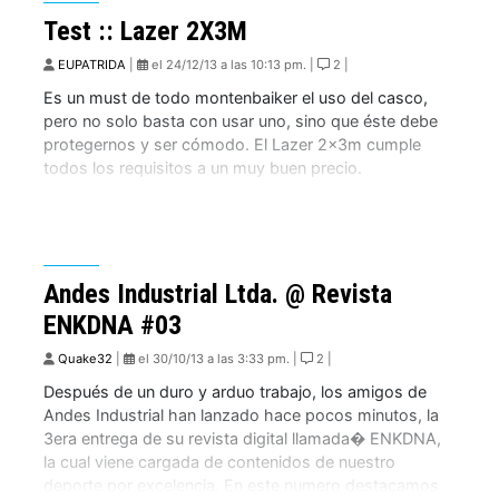
Test :: Lazer 2X3M
EUPATRIDA
|
el 24/12/13 a las 10:13 pm. |
2 |
Es un must de todo montenbaiker el uso del casco,
pero no solo basta con usar uno, sino que éste debe
protegernos y ser cómodo. El Lazer 2x3m cumple
todos los requisitos a un muy buen precio.
Andes Industrial Ltda. @ Revista
ENKDNA #03
Quake32
|
el 30/10/13 a las 3:33 pm. |
2 |
Después de un duro y arduo trabajo, los amigos de
Andes Industrial han lanzado hace pocos minutos, la
3era entrega de su revista digital llamada� ENKDNA,
la cual viene cargada de contenidos de nuestro
deporte por excelencia. En este numero destacamos