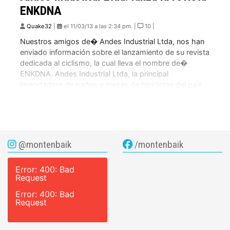
ENKDNA
Quake32
|
el 11/03/13 a las 2:34 pm. |
10 |
Nuestros amigos de� Andes Industrial Ltda, nos han
enviado información sobre el lanzamiento de su revista
dedicada al ciclismo, la cual lleva el nombre de�
ENKDNA. Andes Industrial Ltda, la principal
importadora de partes y piezas de bicicletas del país,
presenta su revista ENKDNA. El objetivo es
transformarse en un referente para la industria y […]
@montenbaik
/montenbaik
Error: 400: Bad
Request
Error: 400: Bad
Request