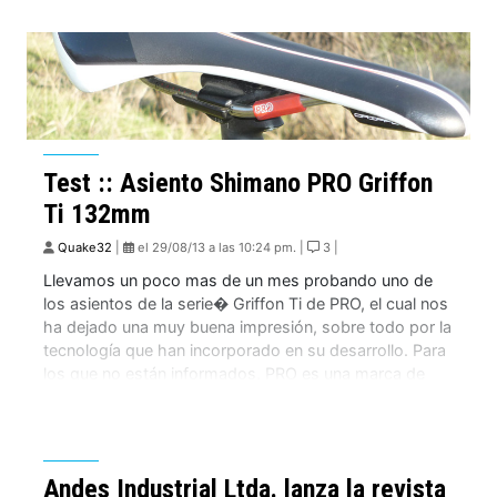
una entrevista en profundidad a Adolfo «Parafina»
Almarza, el seguimiento a carreras de renombre […]
Test :: Asiento Shimano PRO Griffon
Ti 132mm
Quake32
|
el 29/08/13 a las 10:24 pm. |
3 |
Llevamos un poco mas de un mes probando uno de
los asientos de la serie� Griffon Ti de PRO, el cual nos
ha dejado una muy buena impresión, sobre todo por la
tecnología que han incorporado en su desarrollo. Para
los que no están informados, PRO es una marca de
componentes del gigante Shimano, y […]
Andes Industrial Ltda. lanza la revista