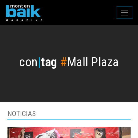
con
|
tag
#
Mall Plaza
NOTICIAS