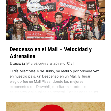
Descenso en el Mall – Velocidad y
Adrenalina
Quake32
|
el 06/06/14 a las 3:04 pm. |
3 |
El día Miércoles 4 de Junio, se realizo por primera vez
en nuestro país, un Descenso en un Mall. El lugar
elegido fue en Mall Plaza, donde los mejores
exponentes del Downhill, deleitaron a todos los
asistentes y al publico en general. Con bajadas en las
escaleras mecánicas, estructuras de peraltes, muros
de maderas, saltos […]