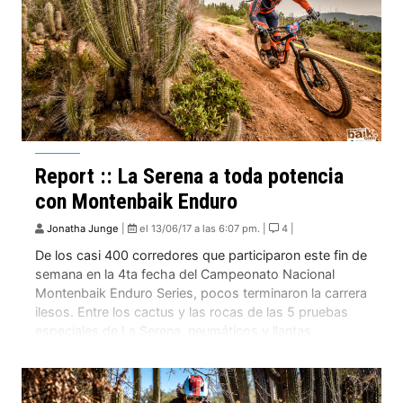
Report :: La Serena a toda potencia
con Montenbaik Enduro
Jonatha Junge
|
el 13/06/17 a las 6:07 pm. |
4 |
De los casi 400 corredores que participaron este fin de
semana en la 4ta fecha del Campeonato Nacional
Montenbaik Enduro Series, pocos terminaron la carrera
ilesos. Entre los cactus y las rocas de las 5 pruebas
especiales de La Serena, neumáticos y llantas
encontraron su destino final, y no faltaron espinas para
llevarse de recuerdo. […]