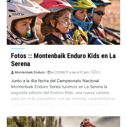
Fotos :: Montenbaik Enduro Kids en La
Serena
Montenbaik Enduro
|
el 22/06/17 a las 4:12 pm. |
0 |
Junto a la 4ta fecha del Campeonato Nacional
Montenbaik Enduro Series tuvimos en La Serena la
segunda edición del Enduro Kids, una nueva carrera
para los más pequeños con las mismas características
de competencia de los adultos. Luego de la primera
edición en Curacaví, repetimos el formato de la carrera,
que se llevó a cabo […]