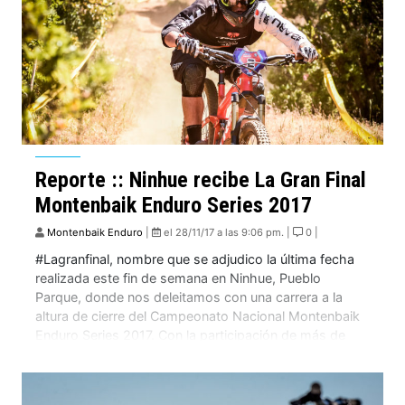
Reporte :: Ninhue recibe La Gran Final
Montenbaik Enduro Series 2017
Montenbaik Enduro
|
el 28/11/17 a las 9:06 pm. |
0 |
#Lagranfinal, nombre que se adjudico la última fecha
realizada este fin de semana en Ninhue, Pueblo
Parque, donde nos deleitamos con una carrera a la
altura de cierre del Campeonato Nacional Montenbaik
Enduro Series 2017. Con la participación de más de
300 corredores, 4 pruebas especiales, un crono de 24
minutos, 56 segundos y 72 […]