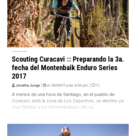
Scouting Curacavi :: Preparando la 3a.
fecha del Montenbaik Enduro Series
2017
Jonatha Junge
|
el 29/04/17 a las 4:00 pm. |
1 |
A menos de una hora de Santiago, en el pueblo de
Curacavi, está la zona de Los Capachos, un destino ya
muy familiar a los Montenbaikers. No es
casualidad que el Campeonato Nacional Montenbaik
Enduro Series 2017 vuelve a este clasico de Chile. Pero
así es que este clásico puede ser mejorado y por lo
tanto volvimos para […]