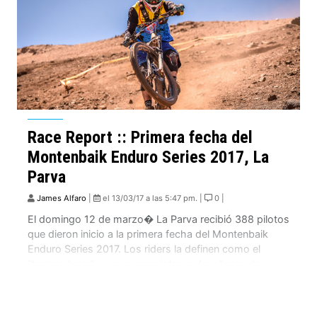
Race Report :: Primera fecha del
Montenbaik Enduro Series 2017, La
Parva
James Alfaro
|
el 13/03/17 a las 5:47 pm. |
0 |
El domingo 12 de marzo� La Parva recibió 388 pilotos
que dieron inicio a la primera fecha del Montenbaik
Enduro Series 2017. Los riders la definen como el
“terreno lunar”, ya que son pistas rudas, llenas de
piedras y antigrip que ponen las habilidades de manejo
a prueba. Los corredores coinciden en que el inicio […]