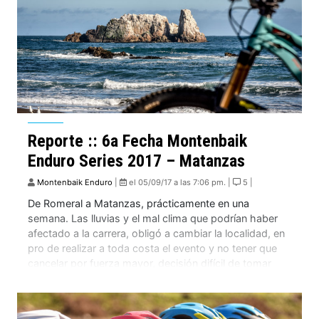
Reporte :: 6a Fecha Montenbaik
Enduro Series 2017 – Matanzas
Montenbaik Enduro
|
el 05/09/17 a las 7:06 pm. |
5 |
De Romeral a Matanzas, prácticamente en una
semana. Las lluvias y el mal clima que podrían haber
afectado a la carrera, obligó a cambiar la localidad, en
pro de realizar a toda costa el evento y no tener que
cancelar por fuerza mayor, decisión difícil de tomar
que sin duda nos dio un gran evento […]