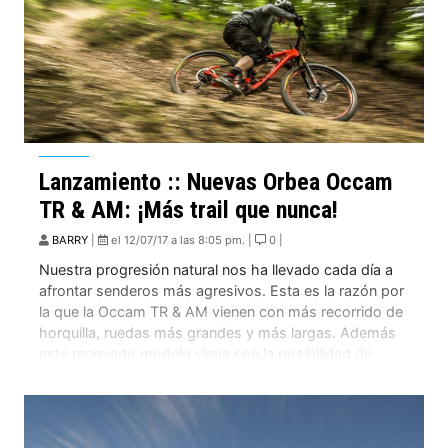
Lanzamiento :: Nuevas Orbea Occam
TR & AM: ¡Más trail que nunca!
BARRY
|
el 12/07/17 a las 8:05 pm. |
0 |
Nuestra progresión natural nos ha llevado cada día a
afrontar senderos más agresivos. Esta es la razón por
la que la Occam TR & AM vienen con más recorrido de
horquilla, ruedas más grandes y más largas. Además
este renovado modelo viene con la posibilidad de
personalización MyO Lite. La Occam TR de 2018
cumple […]