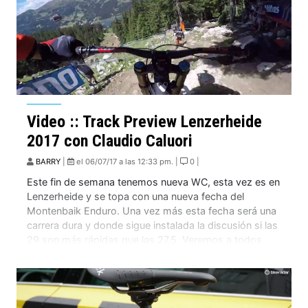
Video :: Track Preview Lenzerheide
2017 con Claudio Caluori
BARRY
|
el 06/07/17 a las 12:33 pm. |
0 |
Este fin de semana tenemos nueva WC, esta vez es en
Lenzerheide y se topa con una nueva fecha del
Montenbaik Enduro. Una vez más esta fecha será una
carrera dura y donde sigue instalada la discusión si las
29 son más rápidas que las 27.5. Veremos a todos
Danny Hart, Brendog en 29? o […]