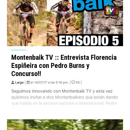
Montenbaik TV :: Entrevista Florencia
Espiñeira con Pedro Burns y
Concurso!!
Large
|
el 14/07/17 a las 5:16 pm. |
45 |
Seguimos innovando con Montenbaik TV y esta vez
quisimos invitar a dos Montenbaikers que están dando
que hablar en la escena nacional e internacional. Pedro
Burns ha tenido los tremendos resultados en Chile y en
el EWS así como Florencia Espiñeira esta imbatible
causándole más de un dolor de cabeza a los hombres!
Los invitamos […]