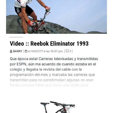
Video :: Reebok Eliminator 1993
BARRY
|
el 04/07/17 a las 10:07 pm. |
3 |
Que época esta! Carreras televisadas y transmitidas
por ESPN, aún me acuerdo de cuando estaba en el
colegio y llegaba la revista del cable con la
programación del mes y marcaba las carreras que
transmitían para no perdérmelas! algunas no eran
fáciles porque había que hacer una vigilia para
esperarlas pero era bkn ver lo […]