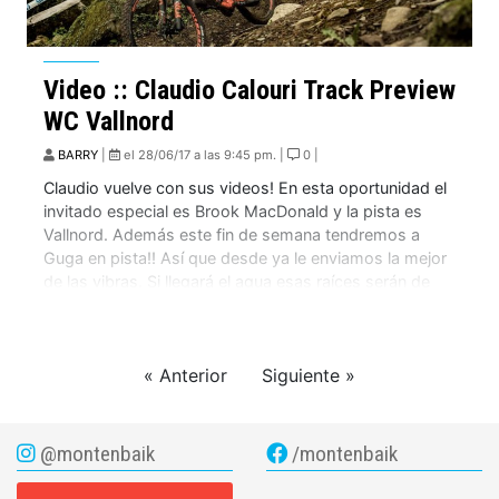
Video :: Claudio Calouri Track Preview
WC Vallnord
BARRY
|
el 28/06/17 a las 9:45 pm. |
0 |
Claudio vuelve con sus videos! En esta oportunidad el
invitado especial es Brook MacDonald y la pista es
Vallnord. Además este fin de semana tendremos a
Guga en pista!! Así que desde ya le enviamos la mejor
de las vibras. Si llegará el agua esas raíces serán de
temer!!!
« Anterior
Siguiente »
@montenbaik
/montenbaik