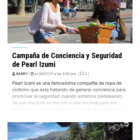
Campaña de Conciencia y Seguridad
de Pearl Izumi
BARRY
|
el 06/07/17 a las 5:00 pm. |
0 |
Pearl Izumi es una famosísima compañía de ropa de
ciclismo que esta tratando de generar conciencia para
promover la seguridad cuando estamos pedaleando.
Se que muchos se me van a tirar encima! pero los
audífonos son muy peligrosos cuando los utilizamos
cuando estamos pedaleando ya que estos nos aíslan
de la realidad que esta al […]