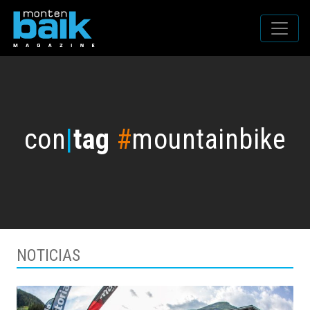
con
|
tag
#
mountainbike
NOTICIAS