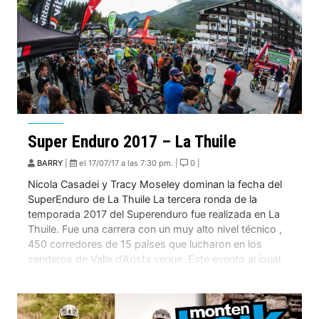
Super Enduro 2017 – La Thuile
BARRY
|
el 17/07/17 a las 7:30 pm. |
0 |
Nicola Casadei y Tracy Moseley dominan la fecha del
SuperEnduro de La Thuile La tercera ronda de la
temporada 2017 del Superenduro fue realizada en La
Thuile. Fue una carrera con un muy alto nivel técnico ,
450 corredores de 15 países que lucharon en los
senderos de Valle d’Aosta venue. Este evento al igual
[…]