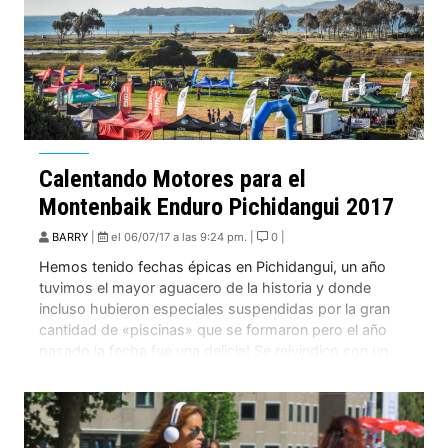
Calentando Motores para el
Montenbaik Enduro Pichidangui 2017
BARRY
|
el 06/07/17 a las 9:24 pm. |
0 |
Hemos tenido fechas épicas en Pichidangui, un año
tuvimos el mayor aguacero de la historia y donde
incluso hubieron especiales suspendidas por la gran
cantidad de «piscinas» que se formaron pero el año
pasado la fecha fue una delicia! Se reivindico con un
hermoso día soleado unos enlaces muy duros, donde
varios sufrieron pero el […]