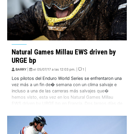
Natural Games Millau EWS driven by
URGE bp
BARRY
|
el 05/07/17 a las 12:03 pm. |
1 |
Los pilotos del Enduro World Series se enfrentaron una
vez más a un fin de� semana con un clima salvaje e
incluso a una de las carreras más salvajes que�
hemos visto, esta vez en los Natural Games Millau
EWS driven by URGE bp en Francia. Dos largos días de
pedaleo con un total de […]