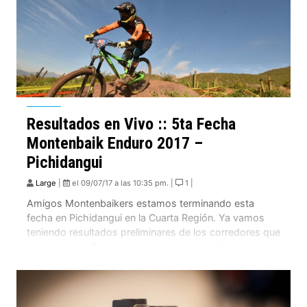
Resultados en Vivo :: 5ta Fecha
Montenbaik Enduro 2017 –
Pichidangui
Large
|
el 09/07/17 a las 10:35 pm. |
1 |
Amigos Montenbaikers estamos terminando esta
fecha en Pichidangui en la Cuarta Región. Ya vamos
teniendo resultados preliminares de los corredores que
van llegando. Para revisar que esta pasando aquí en el
Campeonato Nacional de Montenbaik Enduro Series
hagan click en los siguientes enlaces: Resultados
preliminares en el link de Live Timing. Resultados
Enduro Kids