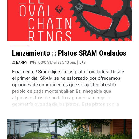
Lanzamiento :: Platos SRAM Ovalados
BARRY
|
el 03/07/17 a las 5:16 pm. |
2 |
Finalmente!! Sram dijo si a los platos ovalados. Desde
el primer día, SRAM se ha esforzado por ofrecernos
opciones de componentes que se ajusten al estilo
propio de cada montenbaiker. Es innegable que
algunos estilos de pedaleo aprovechan mejor la
geometría ovalada de los platos. Este platos son la
única opción ovalada disponible con la […]