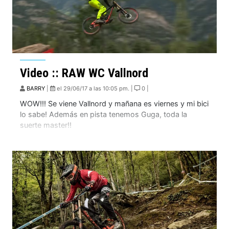
Video :: RAW WC Vallnord
BARRY
|
el 29/06/17 a las 10:05 pm. |
0 |
WOW!!! Se viene Vallnord y mañana es viernes y mi bici
lo sabe! Además en pista tenemos Guga, toda la
suerte master!!