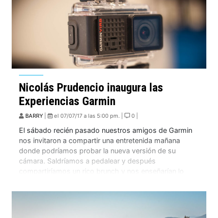
Nicolás Prudencio inaugura las
Experiencias Garmin
BARRY
|
el 07/07/17 a las 5:00 pm. |
0 |
El sábado recién pasado nuestros amigos de Garmin
nos invitaron a compartir una entretenida mañana
donde podríamos probar la nueva versión de su
cámara. Saldríamos a pedalear y después
compartiríamos un rico brunch y nos enseñarían lo
sencillo que es el programa de edición de videos.
Liderados por Nicolás Prudencio, el pasado 1 de julio,
[…]