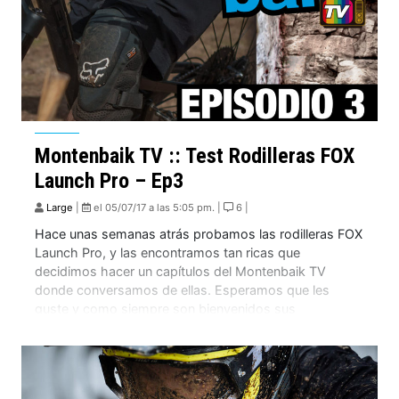
Montenbaik TV :: Test Rodilleras FOX
Launch Pro – Ep3
Large
|
el 05/07/17 a las 5:05 pm. |
6 |
Hace unas semanas atrás probamos las rodilleras FOX
Launch Pro, y las encontramos tan ricas que
decidimos hacer un capítulos del Montenbaik TV
donde conversamos de ellas. Esperamos que les
guste y como siempre son bienvenidos sus
comentarios para seguir haciendo mejores test!