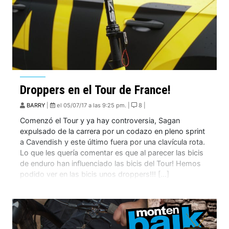
Droppers en el Tour de France!
BARRY
|
el 05/07/17 a las 9:25 pm. |
8 |
Comenzó el Tour y ya hay controversia, Sagan
expulsado de la carrera por un codazo en pleno sprint
a Cavendish y este último fuera por una clavícula rota.
Lo que les quería comentar es que al parecer las bicis
de enduro han influenciado las bicis del Tour! Hemos
podido ver en las bicis unos droppers!!! […]