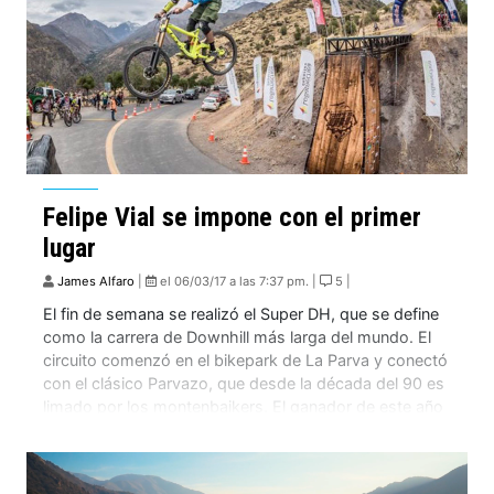
Felipe Vial se impone con el primer
lugar
James Alfaro
|
el 06/03/17 a las 7:37 pm. |
5 |
El fin de semana se realizó el Super DH, que se define
como la carrera de Downhill más larga del mundo. El
circuito comenzó en el bikepark de La Parva y conectó
con el clásico Parvazo, que desde la década del 90 es
limado por los montenbaikers. El ganador de este año
fue el corredor […]