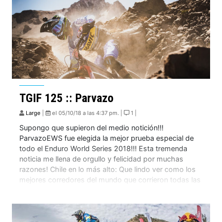
TGIF 125 :: Parvazo
Large
|
el 05/10/18 a las 4:37 pm. |
1 |
Supongo que supieron del medio notición!!!
ParvazoEWS fue elegida la mejor prueba especial de
todo el Enduro World Series 2018!!! Esta tremenda
noticia me llena de orgullo y felicidad por muchas
razones! Chile en lo más alto: Que lindo ver como los
mejores corredores del mundo que corrieron todas las
especiales de la temporada eligieron […]