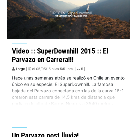
Video :: SuperDownhill 2015 :: El
Parvazo en Carrera!!!
Large
|
el 05/05/15 a las 5:51 pm. |
5 |
Hace unas semanas atrás se realizó en Chile un evento
único en su especie: El SuperDownhill. La famosa
bajada del Parvazo conectada con las de la curva 16-1
crearon esta carrera de 14,5 kms de distancia que
partía en lo alto de Barros Negros a 3540 metros
sobre el nivel del mar. Seguramente una de […]
Un Parvazo post lluvia!