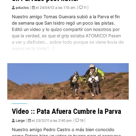
pduclos
|
el 24/04/12 a las 1:15 am. |
11 |
Nuestro amigo Tomas Guevara subió a la Parva el fin
de semana que San Isidro regó un poco las pistas.
Editó un video y lo quizo compartir con nosotros por
que la verdad, es que el grip estaba ATOMICO! Pasen
a ver y disfruten… sobre todo porque se viene lluvia de
nuevo en la zona […]
Video :: Pata Afuera Cumbre la Parva
Large
|
el 23/12/11 a las 2:40 pm. |
19 |
Nuestro amigo Pedro Castro o más bien conocido
como Petero hizo un video re bueno para el concurso