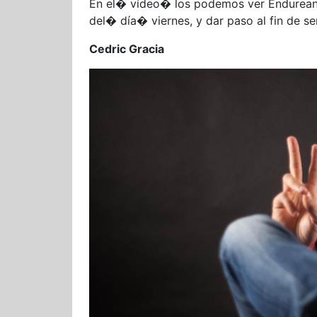
En el� vídeo� los podemos ver Endureand
del� día� viernes, y dar paso al fin de 
Cedric Gracia