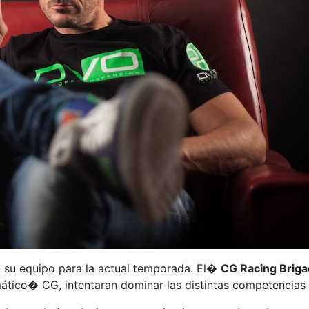
, su equipo para la actual temporada. El�
CG Racing Brig
mático� CG, intentaran dominar las distintas competencias a