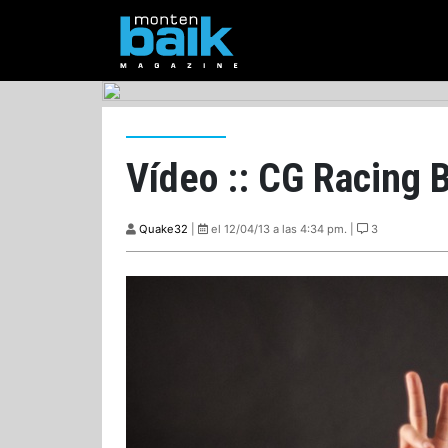
Vídeo :: CG Racing
Quake32
|
el 12/04/13 a las 4:34 pm. |
3