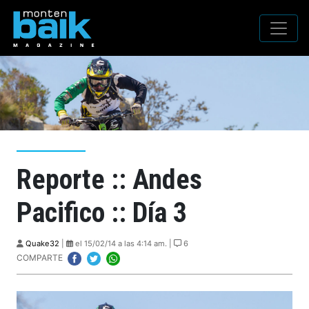
Reporte :: Andes
Pacifico :: Día 3
Quake32
|
el 15/02/14 a las 4:14 am. |
6
COMPARTE