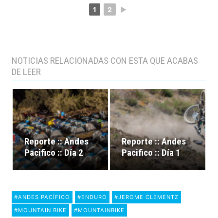
1
2
►
NOTICIAS RELACIONADAS CON ESTA QUE ACABAS
DE LEER
Reporte :: Andes
Reporte :: Andes
Pacifico :: Día 2
Pacifico :: Día 1
#ANDES PACÍFICO
#ENDURO
#JEROME CLEMENTZ
#MOUNTAIN BIKE
#MOUNTAINBIKE