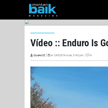
Vídeo :: Enduro Is G
Quake32
|
el 24/03/14 a las 2:43 pm. |
4