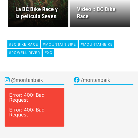
La BC Bike Race y
Video :: BC Bike
la pelicula Seven
Race
#BC BIKE RACE
#MOUNTAIN BIKE
#MOUNTAINBIKE
#POWELL RIVER
#XC
@montenbaik
/montenbaik
Error: 400: Bad
Request
Error: 400: Bad
Request